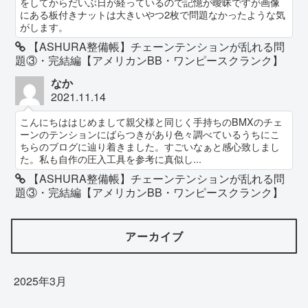
をしてからだいぶ日が経っているので記憶が曖昧ですが画像
にある板付きナットは大きいやつ2枚で問題なかったような気
がします。
【ASHURA整備帳】チェーンテンションが乱れる問
題③・完結編【アメリカンBB・ワンピースクランク】
なか
2021.11.14
こんにちははじめまして親父様と同じく手持ちのBMXのチェ
ーンのテンションにばらつきがあり色々調べているうちにこ
ちらのブログに辿り着きました。すごいなぁと感心致しまし
た。私も自作の圧入工具を参考に真似し...
【ASHURA整備帳】チェーンテンションが乱れる問
題③・完結編【アメリカンBB・ワンピースクランク】
アーカイブ
2025年3月