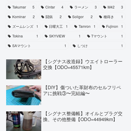
Takumar
5
Cintar
4
ラーメン
3
M42
3
Kominar
2
闘病
2
Soligor
2
種蒔き
1
ズームレンズ
1
日曜大工
1
Tamron
1
Fujinon
1
Tokina
1
SKYVIEW
1
Tマウント
1
SAマウント
1
しつけ
1
【シグナス改造録】ウエイトローラー
交換【ODO=45571km】
【DIY】傷ついた革財布のセルフリペ
アに挑戦③〜完結編〜
【シグナス整備帳】オイルとプラグ交
換、その他整備【ODO=44949km】