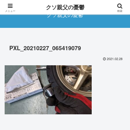
クソ親父の憂鬱
メニュー
検索
クソ親父の憂鬱
PXL_20210227_065419079
2021.02.28