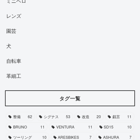
ミニベロ
レンズ
園芸
犬
自転車
革細工
タグ一覧
整備
62
シグナス
53
改造
20
戯言
11
BRUNO
11
VENTURA
11
SD15
10
ツーリング
10
ARESBIKES
7
ASHURA
7