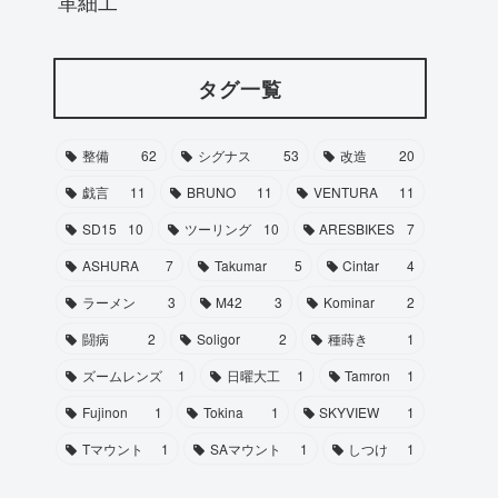
革細工
タグ一覧
整備
62
シグナス
53
改造
20
戯言
11
BRUNO
11
VENTURA
11
SD15
10
ツーリング
10
ARESBIKES
7
ASHURA
7
Takumar
5
Cintar
4
ラーメン
3
M42
3
Kominar
2
闘病
2
Soligor
2
種蒔き
1
ズームレンズ
1
日曜大工
1
Tamron
1
Fujinon
1
Tokina
1
SKYVIEW
1
Tマウント
1
SAマウント
1
しつけ
1