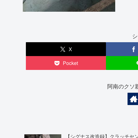
シ
X
Pocket
阿南のクソ
【シグナス改造録】クラッチセ