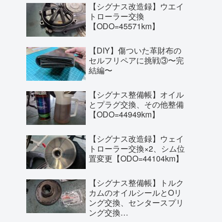
【シグナス改造録】ウエイ
トローラー交換
【ODO=45571km】
【DIY】傷ついた革財布の
セルフリペアに挑戦③〜完
結編〜
【シグナス整備帳】オイル
とプラグ交換、その他整備
【ODO=44949km】
【シグナス改造録】ウェイ
トローラー交換×2、シム位
置変更【ODO=44104km】
【シグナス整備帳】トルク
カムのオイルシールとOリ
ング交換、センタースプリ
ング交換