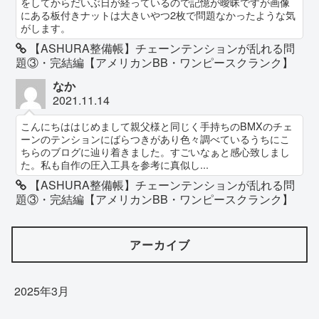
をしてからだいぶ日が経っているので記憶が曖昧ですが画像
にある板付きナットは大きいやつ2枚で問題なかったような気
がします。
【ASHURA整備帳】チェーンテンションが乱れる問
題③・完結編【アメリカンBB・ワンピースクランク】
なか
2021.11.14
こんにちははじめまして親父様と同じく手持ちのBMXのチェ
ーンのテンションにばらつきがあり色々調べているうちにこ
ちらのブログに辿り着きました。すごいなぁと感心致しまし
た。私も自作の圧入工具を参考に真似し...
【ASHURA整備帳】チェーンテンションが乱れる問
題③・完結編【アメリカンBB・ワンピースクランク】
アーカイブ
2025年3月