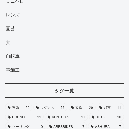
ミニベロ
レンズ
園芸
犬
自転車
革細工
タグ一覧
整備
62
シグナス
53
改造
20
戯言
11
BRUNO
11
VENTURA
11
SD15
10
ツーリング
10
ARESBIKES
7
ASHURA
7