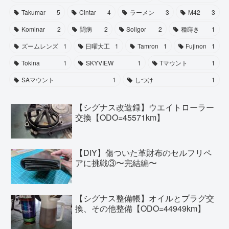
Takumar
5
Cintar
4
ラーメン
3
M42
3
Kominar
2
闘病
2
Soligor
2
種蒔き
1
ズームレンズ
1
日曜大工
1
Tamron
1
Fujinon
1
Tokina
1
SKYVIEW
1
Tマウント
1
SAマウント
1
しつけ
1
【シグナス改造録】ウエイトローラー
交換【ODO=45571km】
【DIY】傷ついた革財布のセルフリペ
アに挑戦③〜完結編〜
【シグナス整備帳】オイルとプラグ交
換、その他整備【ODO=44949km】