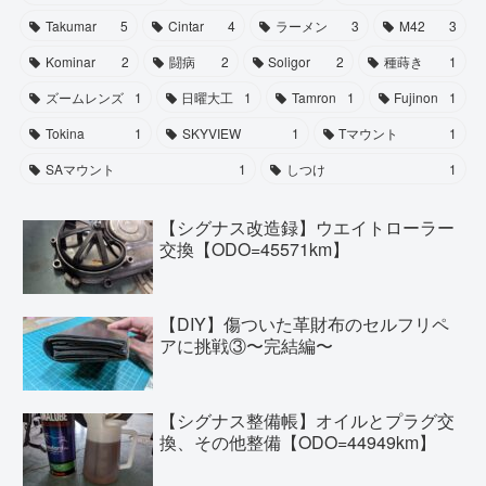
Takumar
5
Cintar
4
ラーメン
3
M42
3
Kominar
2
闘病
2
Soligor
2
種蒔き
1
ズームレンズ
1
日曜大工
1
Tamron
1
Fujinon
1
Tokina
1
SKYVIEW
1
Tマウント
1
SAマウント
1
しつけ
1
【シグナス改造録】ウエイトローラー
交換【ODO=45571km】
【DIY】傷ついた革財布のセルフリペ
アに挑戦③〜完結編〜
【シグナス整備帳】オイルとプラグ交
換、その他整備【ODO=44949km】