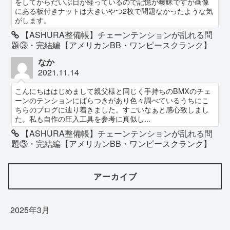
をしてからだいぶ日が経っているので記憶が曖昧ですが画像
にある板付きナットは大きいやつ2枚で問題なかったような気
がします。
【ASHURA整備帳】チェーンテンションが乱れる問
題③・完結編【アメリカンBB・ワンピースクランク】
なか
2021.11.14
こんにちははじめまして親父様と同じく手持ちのBMXのチェ
ーンのテンションにばらつきがあり色々調べているうちにこ
ちらのブログに辿り着きました。すごいなぁと感心致しまし
た。私も自作の圧入工具を参考に真似し...
【ASHURA整備帳】チェーンテンションが乱れる問
題③・完結編【アメリカンBB・ワンピースクランク】
アーカイブ
2025年3月