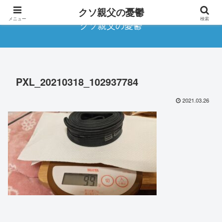
クソ親父の憂鬱
メニュー
検索
クソ親父の憂鬱
PXL_20210318_102937784
2021.03.26