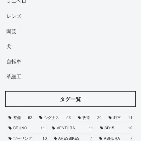
ミニベロ
レンズ
園芸
犬
自転車
革細工
タグ一覧
整備
62
シグナス
53
改造
20
戯言
11
BRUNO
11
VENTURA
11
SD15
10
ツーリング
10
ARESBIKES
7
ASHURA
7