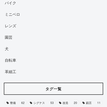
バイク
ミニベロ
レンズ
園芸
犬
自転車
革細工
タグ一覧
整備
62
シグナス
53
改造
20
戯言
11