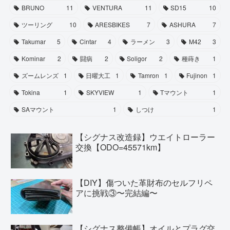
BRUNO
11
VENTURA
11
SD15
10
ツーリング
10
ARESBIKES
7
ASHURA
7
Takumar
5
Cintar
4
ラーメン
3
M42
3
Kominar
2
闘病
2
Soligor
2
種蒔き
1
ズームレンズ
1
日曜大工
1
Tamron
1
Fujinon
1
Tokina
1
SKYVIEW
1
Tマウント
1
SAマウント
1
しつけ
1
【シグナス改造録】ウエイトローラー
交換【ODO=45571km】
【DIY】傷ついた革財布のセルフリペ
アに挑戦③〜完結編〜
【シグナス整備帳】オイルとプラグ交