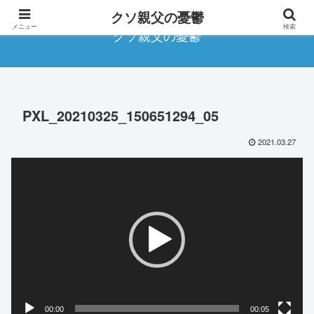
クソ親父の憂鬱
メニュー
検索
クソ親父の憂鬱
PXL_20210325_150651294_05
2021.03.27
動
画
プ
レ
ー
ヤ
ー
00:00
00:05