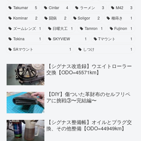
Takumar
5
Cintar
4
ラーメン
3
M42
3
Kominar
2
闘病
2
Soligor
2
種蒔き
1
ズームレンズ
1
日曜大工
1
Tamron
1
Fujinon
1
Tokina
1
SKYVIEW
1
Tマウント
1
SAマウント
1
しつけ
1
【シグナス改造録】ウエイトローラー
交換【ODO=45571km】
【DIY】傷ついた革財布のセルフリペ
アに挑戦③〜完結編〜
【シグナス整備帳】オイルとプラグ交
換、その他整備【ODO=44949km】