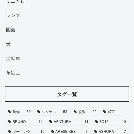
ミニベロ
レンズ
園芸
犬
自転車
革細工
タグ一覧
整備
62
シグナス
53
改造
20
戯言
11
BRUNO
11
VENTURA
11
SD15
10
ツーリング
10
ARESBIKES
7
ASHURA
7