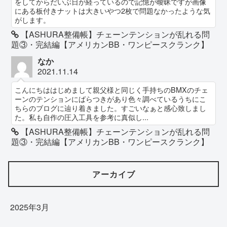
をしてからだいぶ日が経っているので記憶が曖昧ですが画像
にある板付きナットは大きいやつ2枚で問題なかったような気
がします。
【ASHURA整備帳】チェーンテンションが乱れる問
題③・完結編【アメリカンBB・ワンピースクランク】
なか
2021.11.14
こんにちははじめまして親父様と同じく手持ちのBMXのチェ
ーンのテンションにばらつきがあり色々調べているうちにこ
ちらのブログに辿り着きました。すごいなぁと感心致しまし
た。私も自作の圧入工具を参考に真似し...
【ASHURA整備帳】チェーンテンションが乱れる問
題③・完結編【アメリカンBB・ワンピースクランク】
アーカイブ
2025年3月