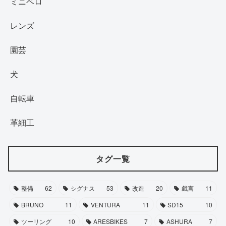
ミニベロ
レンズ
園芸
犬
自転車
革細工
タグ一覧
整備
62
シグナス
53
改造
20
戯言
11
BRUNO
11
VENTURA
11
SD15
10
ツーリング
10
ARESBIKES
7
ASHURA
7