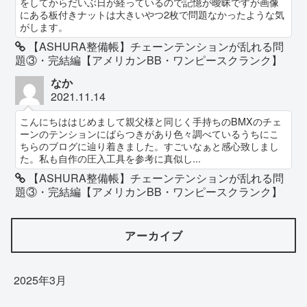
をしてからだいぶ日が経っているので記憶が曖昧ですが画像
にある板付きナットは大きいやつ2枚で問題なかったような気
がします。
【ASHURA整備帳】チェーンテンションが乱れる問
題③・完結編【アメリカンBB・ワンピースクランク】
なか
2021.11.14
こんにちははじめまして親父様と同じく手持ちのBMXのチェ
ーンのテンションにばらつきがあり色々調べているうちにこ
ちらのブログに辿り着きました。すごいなぁと感心致しまし
た。私も自作の圧入工具を参考に真似し...
【ASHURA整備帳】チェーンテンションが乱れる問
題③・完結編【アメリカンBB・ワンピースクランク】
アーカイブ
2025年3月