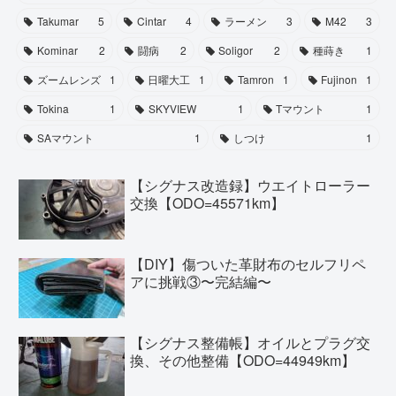
Takumar
5
Cintar
4
ラーメン
3
M42
3
Kominar
2
闘病
2
Soligor
2
種蒔き
1
ズームレンズ
1
日曜大工
1
Tamron
1
Fujinon
1
Tokina
1
SKYVIEW
1
Tマウント
1
SAマウント
1
しつけ
1
【シグナス改造録】ウエイトローラー
交換【ODO=45571km】
【DIY】傷ついた革財布のセルフリペ
アに挑戦③〜完結編〜
【シグナス整備帳】オイルとプラグ交
換、その他整備【ODO=44949km】