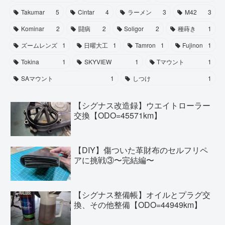
Takumar
5
Cintar
4
ラーメン
3
M42
3
Kominar
2
闘病
2
Soligor
2
種蒔き
1
ズームレンズ
1
日曜大工
1
Tamron
1
Fujinon
1
Tokina
1
SKYVIEW
1
Tマウント
1
SAマウント
1
しつけ
1
【シグナス改造録】ウエイトローラー
交換【ODO=45571km】
【DIY】傷ついた革財布のセルフリペ
アに挑戦③〜完結編〜
【シグナス整備帳】オイルとプラグ交
換、その他整備【ODO=44949km】