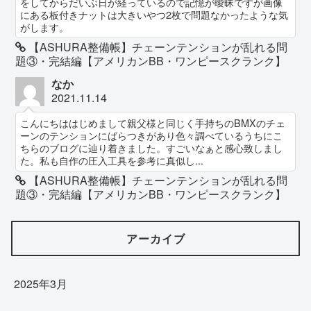
をしてからだいぶ日が経っているので記憶が曖昧ですが画像
にある板付きナットは大きいやつ2枚で問題なかったような気
がします。
【ASHURA整備帳】チェーンテンションが乱れる問
題③・完結編【アメリカンBB・ワンピースクランク】
なか
2021.11.14
こんにちははじめまして親父様と同じく手持ちのBMXのチェ
ーンのテンションにばらつきがあり色々調べているうちにこ
ちらのブログに辿り着きました。すごいなぁと感心致しまし
た。私も自作の圧入工具を参考に真似し...
【ASHURA整備帳】チェーンテンションが乱れる問
題③・完結編【アメリカンBB・ワンピースクランク】
アーカイブ
2025年3月