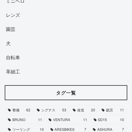
ミニベロ
レンズ
園芸
犬
自転車
革細工
タグ一覧
整備
62
シグナス
53
改造
20
戯言
11
BRUNO
11
VENTURA
11
SD15
10
ツーリング
10
ARESBIKES
7
ASHURA
7