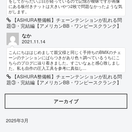
をしてからだいぶ日が経っているので記憶が曖昧ですが画像
にある板付きナットは大きいやつ2枚で問題なかったような気
がします。
【ASHURA整備帳】チェーンテンションが乱れる問
題③・完結編【アメリカンBB・ワンピースクランク】
なか
2021.11.14
こんにちははじめまして親父様と同じく手持ちのBMXのチェ
ーンのテンションにばらつきがあり色々調べているうちにこ
ちらのブログに辿り着きました。すごいなぁと感心致しまし
た。私も自作の圧入工具を参考に真似し...
【ASHURA整備帳】チェーンテンションが乱れる問
題③・完結編【アメリカンBB・ワンピースクランク】
アーカイブ
2025年3月