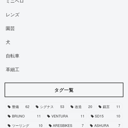
ミニベロ
レンズ
園芸
犬
自転車
革細工
タグ一覧
整備
62
シグナス
53
改造
20
戯言
11
BRUNO
11
VENTURA
11
SD15
10
ツーリング
10
ARESBIKES
7
ASHURA
7