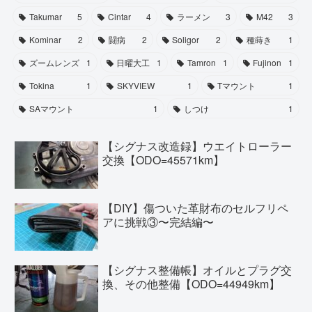
Takumar
5
Cintar
4
ラーメン
3
M42
3
Kominar
2
闘病
2
Soligor
2
種蒔き
1
ズームレンズ
1
日曜大工
1
Tamron
1
Fujinon
1
Tokina
1
SKYVIEW
1
Tマウント
1
SAマウント
1
しつけ
1
【シグナス改造録】ウエイトローラー
交換【ODO=45571km】
【DIY】傷ついた革財布のセルフリペ
アに挑戦③〜完結編〜
【シグナス整備帳】オイルとプラグ交
換、その他整備【ODO=44949km】