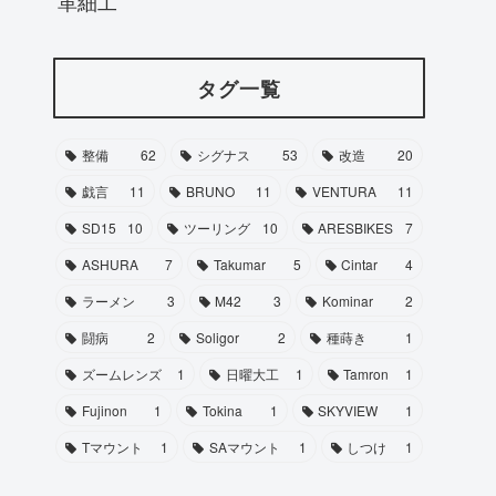
革細工
タグ一覧
整備
62
シグナス
53
改造
20
戯言
11
BRUNO
11
VENTURA
11
SD15
10
ツーリング
10
ARESBIKES
7
ASHURA
7
Takumar
5
Cintar
4
ラーメン
3
M42
3
Kominar
2
闘病
2
Soligor
2
種蒔き
1
ズームレンズ
1
日曜大工
1
Tamron
1
Fujinon
1
Tokina
1
SKYVIEW
1
Tマウント
1
SAマウント
1
しつけ
1