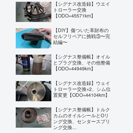
【シグナス改造録】ウエイ
トローラー交換
【ODO=45571km】
【DIY】傷ついた革財布の
セルフリペアに挑戦③〜完
結編〜
【シグナス整備帳】オイル
とプラグ交換、その他整備
【ODO=44949km】
【シグナス改造録】ウェイ
トローラー交換×2、シム位
置変更【ODO=44104km】
【シグナス整備帳】トルク
カムのオイルシールとOリ
ング交換、センタースプリ
ング交換