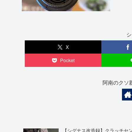
シ
X
Pocket
阿南のクソ
【シグナス改造録】クラッチセ