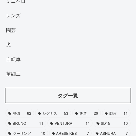
ミニベロ
レンズ
園芸
犬
自転車
革細工
タグ一覧
整備
62
シグナス
53
改造
20
戯言
11
BRUNO
11
VENTURA
11
SD15
10
ツーリング
10
ARESBIKES
7
ASHURA
7