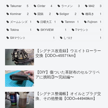
Takumar
5
Cintar
4
ラーメン
3
M42
3
Kominar
2
闘病
2
Soligor
2
種蒔き
1
ズームレンズ
1
日曜大工
1
Tamron
1
Fujinon
1
Tokina
1
SKYVIEW
1
Tマウント
1
SAマウント
1
しつけ
1
【シグナス改造録】ウエイトローラー
交換【ODO=45571km】
【DIY】傷ついた革財布のセルフリペ
アに挑戦③〜完結編〜
【シグナス整備帳】オイルとプラグ交
換、その他整備【ODO=44949km】