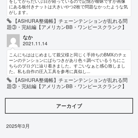
をしてからだいぶ日が経っているので記憶が曖昧ですが画像
にある板付きナットは大きいやつ2枚で問題なかったような気
がします。
【ASHURA整備帳】チェーンテンションが乱れる問
題③・完結編【アメリカンBB・ワンピースクランク】
なか
2021.11.14
こんにちははじめまして親父様と同じく手持ちのBMXのチェ
ーンのテンションにばらつきがあり色々調べているうちにこ
ちらのブログに辿り着きました。すごいなぁと感心致しまし
た。私も自作の圧入工具を参考に真似し...
【ASHURA整備帳】チェーンテンションが乱れる問
題③・完結編【アメリカンBB・ワンピースクランク】
アーカイブ
2025年3月