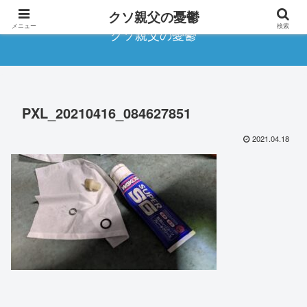
クソ親父の憂鬱
メニュー
検索
クソ親父の憂鬱
PXL_20210416_084627851
2021.04.18