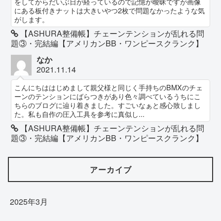
をしてからだいぶ日が経っているので記憶が曖昧ですが画像
にある板付きナットは大きいやつ2枚で問題なかったような気
がします。
【ASHURA整備帳】チェーンテンションが乱れる問
題③・完結編【アメリカンBB・ワンピースクランク】
なか
2021.11.14
こんにちははじめまして親父様と同じく手持ちのBMXのチェ
ーンのテンションにばらつきがあり色々調べているうちにこ
ちらのブログに辿り着きました。すごいなぁと感心致しまし
た。私も自作の圧入工具を参考に真似し...
【ASHURA整備帳】チェーンテンションが乱れる問
題③・完結編【アメリカンBB・ワンピースクランク】
アーカイブ
2025年3月