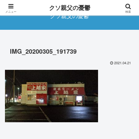
クソ親父の憂鬱
メニュー
検索
クソ親父の憂鬱
IMG_20200305_191739
2021.04.21