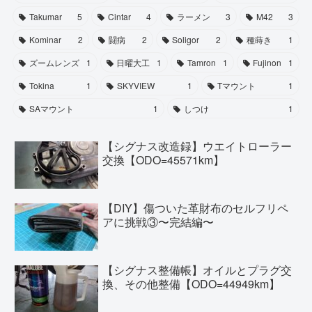
Takumar
5
Cintar
4
ラーメン
3
M42
3
Kominar
2
闘病
2
Soligor
2
種蒔き
1
ズームレンズ
1
日曜大工
1
Tamron
1
Fujinon
1
Tokina
1
SKYVIEW
1
Tマウント
1
SAマウント
1
しつけ
1
【シグナス改造録】ウエイトローラー
交換【ODO=45571km】
【DIY】傷ついた革財布のセルフリペ
アに挑戦③〜完結編〜
【シグナス整備帳】オイルとプラグ交
換、その他整備【ODO=44949km】