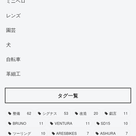
ミニベロ
レンズ
園芸
犬
自転車
革細工
タグ一覧
整備
62
シグナス
53
改造
20
戯言
11
BRUNO
11
VENTURA
11
SD15
10
ツーリング
10
ARESBIKES
7
ASHURA
7