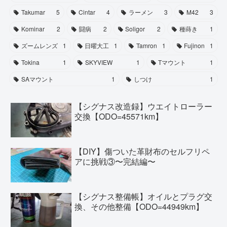
Takumar
5
Cintar
4
ラーメン
3
M42
3
Kominar
2
闘病
2
Soligor
2
種蒔き
1
ズームレンズ
1
日曜大工
1
Tamron
1
Fujinon
1
Tokina
1
SKYVIEW
1
Tマウント
1
SAマウント
1
しつけ
1
【シグナス改造録】ウエイトローラー
交換【ODO=45571km】
【DIY】傷ついた革財布のセルフリペ
アに挑戦③〜完結編〜
【シグナス整備帳】オイルとプラグ交
換、その他整備【ODO=44949km】