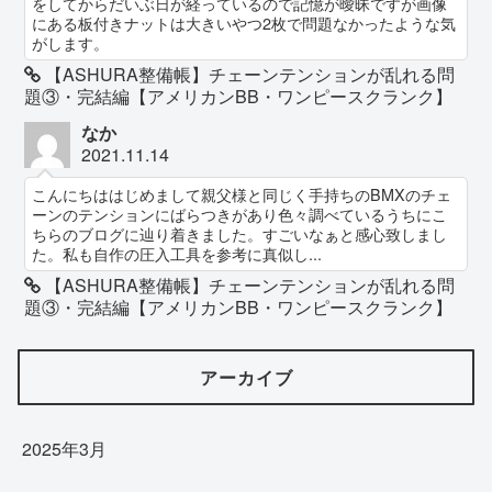
をしてからだいぶ日が経っているので記憶が曖昧ですが画像
にある板付きナットは大きいやつ2枚で問題なかったような気
がします。
【ASHURA整備帳】チェーンテンションが乱れる問
題③・完結編【アメリカンBB・ワンピースクランク】
なか
2021.11.14
こんにちははじめまして親父様と同じく手持ちのBMXのチェ
ーンのテンションにばらつきがあり色々調べているうちにこ
ちらのブログに辿り着きました。すごいなぁと感心致しまし
た。私も自作の圧入工具を参考に真似し...
【ASHURA整備帳】チェーンテンションが乱れる問
題③・完結編【アメリカンBB・ワンピースクランク】
アーカイブ
2025年3月