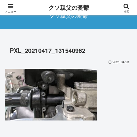
クソ親父の憂鬱
メニュー
検索
クソ親父の憂鬱
PXL_20210417_131540962
2021.04.23