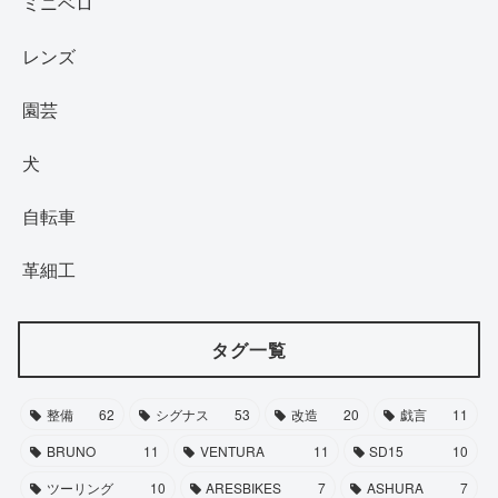
ミニベロ
レンズ
園芸
犬
自転車
革細工
タグ一覧
整備
62
シグナス
53
改造
20
戯言
11
BRUNO
11
VENTURA
11
SD15
10
ツーリング
10
ARESBIKES
7
ASHURA
7