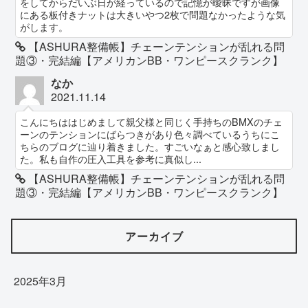
をしてからだいぶ日が経っているので記憶が曖昧ですが画像
にある板付きナットは大きいやつ2枚で問題なかったような気
がします。
【ASHURA整備帳】チェーンテンションが乱れる問
題③・完結編【アメリカンBB・ワンピースクランク】
なか
2021.11.14
こんにちははじめまして親父様と同じく手持ちのBMXのチェ
ーンのテンションにばらつきがあり色々調べているうちにこ
ちらのブログに辿り着きました。すごいなぁと感心致しまし
た。私も自作の圧入工具を参考に真似し...
【ASHURA整備帳】チェーンテンションが乱れる問
題③・完結編【アメリカンBB・ワンピースクランク】
アーカイブ
2025年3月