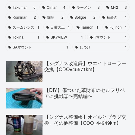
Takumar
5
Cintar
4
ラーメン
3
M42
3
Kominar
2
闘病
2
Soligor
2
種蒔き
1
ズームレンズ
1
日曜大工
1
Tamron
1
Fujinon
1
Tokina
1
SKYVIEW
1
Tマウント
1
SAマウント
1
しつけ
1
【シグナス改造録】ウエイトローラー
交換【ODO=45571km】
【DIY】傷ついた革財布のセルフリペ
アに挑戦③〜完結編〜
【シグナス整備帳】オイルとプラグ交
換、その他整備【ODO=44949km】