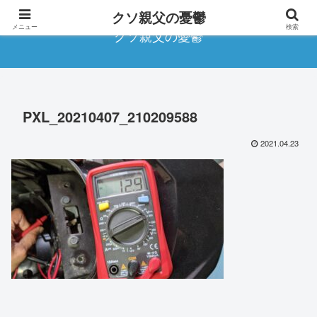
クソ親父の憂鬱
メニュー
検索
クソ親父の憂鬱
PXL_20210407_210209588
2021.04.23