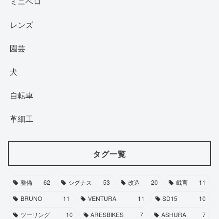
ミニベロ
レンズ
園芸
犬
自転車
革細工
タグ一覧
整備
62
シグナス
53
改造
20
戯言
11
BRUNO
11
VENTURA
11
SD15
10
ツーリング
10
ARESBIKES
7
ASHURA
7