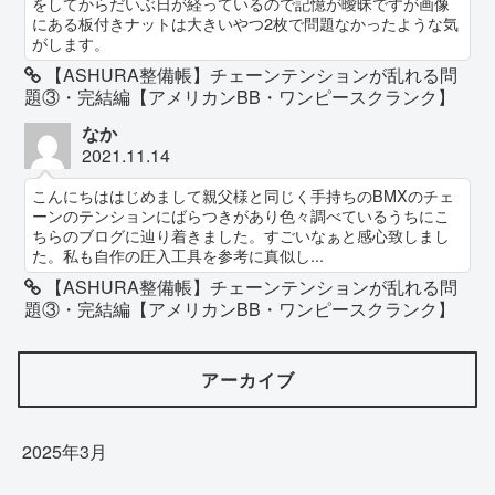
をしてからだいぶ日が経っているので記憶が曖昧ですが画像
にある板付きナットは大きいやつ2枚で問題なかったような気
がします。
【ASHURA整備帳】チェーンテンションが乱れる問
題③・完結編【アメリカンBB・ワンピースクランク】
なか
2021.11.14
こんにちははじめまして親父様と同じく手持ちのBMXのチェ
ーンのテンションにばらつきがあり色々調べているうちにこ
ちらのブログに辿り着きました。すごいなぁと感心致しまし
た。私も自作の圧入工具を参考に真似し...
【ASHURA整備帳】チェーンテンションが乱れる問
題③・完結編【アメリカンBB・ワンピースクランク】
アーカイブ
2025年3月