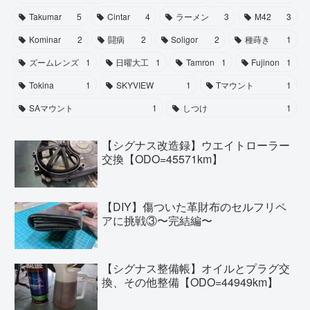
Takumar
5
Cintar
4
ラーメン
3
M42
3
Kominar
2
闘病
2
Soligor
2
種蒔き
1
ズームレンズ
1
日曜大工
1
Tamron
1
Fujinon
1
Tokina
1
SKYVIEW
1
Tマウント
1
SAマウント
1
しつけ
1
【シグナス改造録】ウエイトローラー
交換【ODO=45571km】
【DIY】傷ついた革財布のセルフリペ
アに挑戦③〜完結編〜
【シグナス整備帳】オイルとプラグ交
換、その他整備【ODO=44949km】