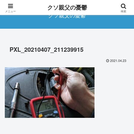
クソ親父の憂鬱
メニュー
検索
クソ親父の憂鬱
PXL_20210407_211239915
2021.04.23