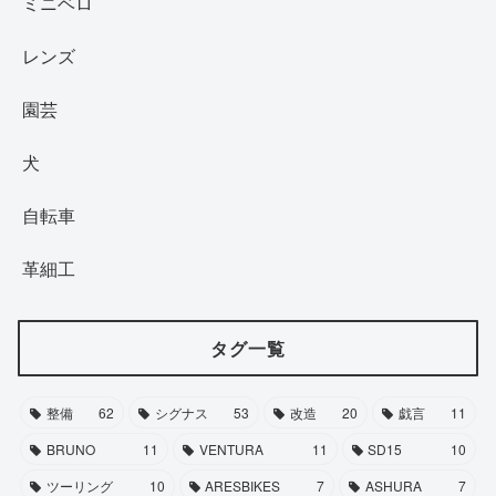
ミニベロ
レンズ
園芸
犬
自転車
革細工
タグ一覧
整備
62
シグナス
53
改造
20
戯言
11
BRUNO
11
VENTURA
11
SD15
10
ツーリング
10
ARESBIKES
7
ASHURA
7