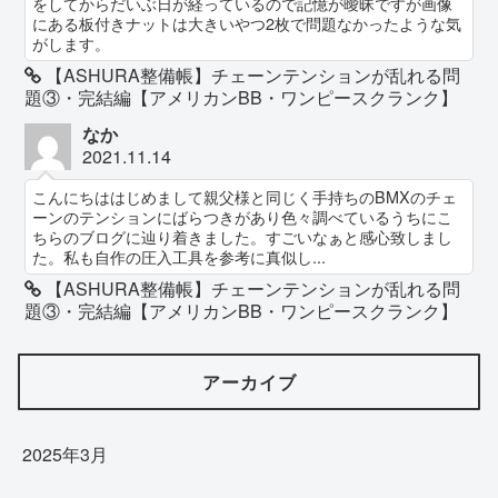
をしてからだいぶ日が経っているので記憶が曖昧ですが画像
にある板付きナットは大きいやつ2枚で問題なかったような気
がします。
【ASHURA整備帳】チェーンテンションが乱れる問
題③・完結編【アメリカンBB・ワンピースクランク】
なか
2021.11.14
こんにちははじめまして親父様と同じく手持ちのBMXのチェ
ーンのテンションにばらつきがあり色々調べているうちにこ
ちらのブログに辿り着きました。すごいなぁと感心致しまし
た。私も自作の圧入工具を参考に真似し...
【ASHURA整備帳】チェーンテンションが乱れる問
題③・完結編【アメリカンBB・ワンピースクランク】
アーカイブ
2025年3月