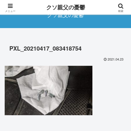
クソ親父の憂鬱
メニュー
検索
クソ親父の憂鬱
PXL_20210417_083418754
2021.04.23