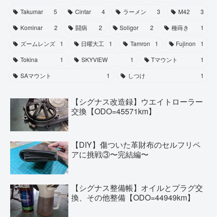
Takumar
5
Cintar
4
ラーメン
3
M42
3
Kominar
2
闘病
2
Soligor
2
種蒔き
1
ズームレンズ
1
日曜大工
1
Tamron
1
Fujinon
1
Tokina
1
SKYVIEW
1
Tマウント
1
SAマウント
1
しつけ
1
【シグナス改造録】ウエイトローラー
交換【ODO=45571km】
【DIY】傷ついた革財布のセルフリペ
アに挑戦③〜完結編〜
【シグナス整備帳】オイルとプラグ交
換、その他整備【ODO=44949km】