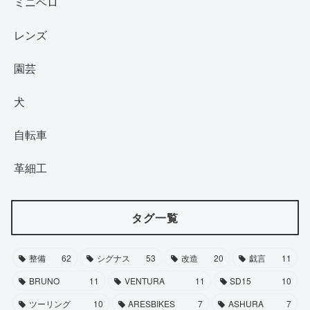
ミニベロ
レンズ
園芸
犬
自転車
革細工
タグ一覧
整備
62
シグナス
53
改造
20
戯言
11
BRUNO
11
VENTURA
11
SD15
10
ツーリング
10
ARESBIKES
7
ASHURA
7