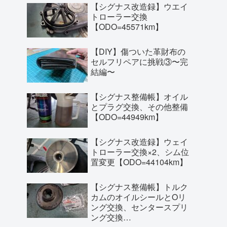
【シグナス改造録】ウエイ
トローラー交換
【ODO=45571km】
【DIY】傷ついた革財布の
セルフリペアに挑戦③〜完
結編〜
【シグナス整備帳】オイル
とプラグ交換、その他整備
【ODO=44949km】
【シグナス改造録】ウェイ
トローラー交換×2、シム位
置変更【ODO=44104km】
【シグナス整備帳】トルク
カムのオイルシールとOリ
ング交換、センタースプリ
ング交換