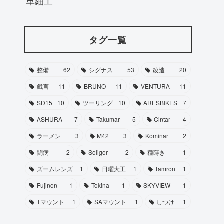
革細工
タグ一覧
整備
62
シグナス
53
改造
20
戯言
11
BRUNO
11
VENTURA
11
SD15
10
ツーリング
10
ARESBIKES
7
ASHURA
7
Takumar
5
Cintar
4
ラーメン
3
M42
3
Kominar
2
闘病
2
Soligor
2
種蒔き
1
ズームレンズ
1
日曜大工
1
Tamron
1
Fujinon
1
Tokina
1
SKYVIEW
1
Tマウント
1
SAマウント
1
しつけ
1