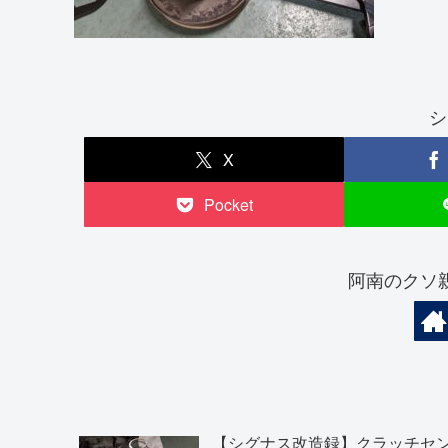
シ
X
Pocket
阿南のクソ
【シグナス改造録】クラッチセ