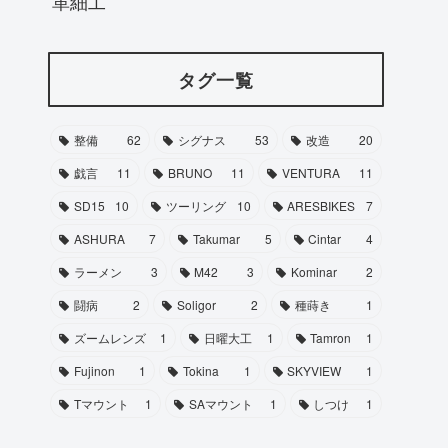
革細工
タグ一覧
整備
62
シグナス
53
改造
20
戯言
11
BRUNO
11
VENTURA
11
SD15
10
ツーリング
10
ARESBIKES
7
ASHURA
7
Takumar
5
Cintar
4
ラーメン
3
M42
3
Kominar
2
闘病
2
Soligor
2
種蒔き
1
ズームレンズ
1
日曜大工
1
Tamron
1
Fujinon
1
Tokina
1
SKYVIEW
1
Tマウント
1
SAマウント
1
しつけ
1