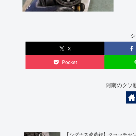
シ
X
Pocket
阿南のクソ
【シグナス改造録】クラッチセ