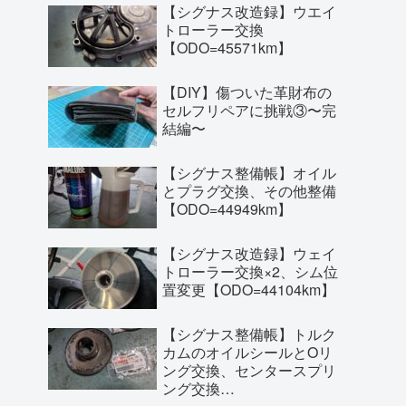
【シグナス改造録】ウエイ
トローラー交換
【ODO=45571km】
【DIY】傷ついた革財布の
セルフリペアに挑戦③〜完
結編〜
【シグナス整備帳】オイル
とプラグ交換、その他整備
【ODO=44949km】
【シグナス改造録】ウェイ
トローラー交換×2、シム位
置変更【ODO=44104km】
【シグナス整備帳】トルク
カムのオイルシールとOリ
ング交換、センタースプリ
ング交換