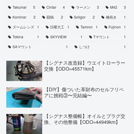
Takumar
5
Cintar
4
ラーメン
3
M42
3
Kominar
2
闘病
2
Soligor
2
種蒔き
1
ズームレンズ
1
日曜大工
1
Tamron
1
Fujinon
1
Tokina
1
SKYVIEW
1
Tマウント
1
SAマウント
1
しつけ
1
【シグナス改造録】ウエイトローラー
交換【ODO=45571km】
【DIY】傷ついた革財布のセルフリペ
アに挑戦③〜完結編〜
【シグナス整備帳】オイルとプラグ交
換、その他整備【ODO=44949km】