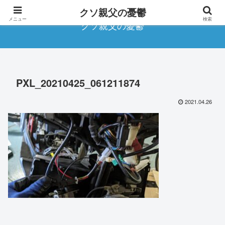
クソ親父の憂鬱
メニュー
検索
クソ親父の憂鬱
PXL_20210425_061211874
2021.04.26