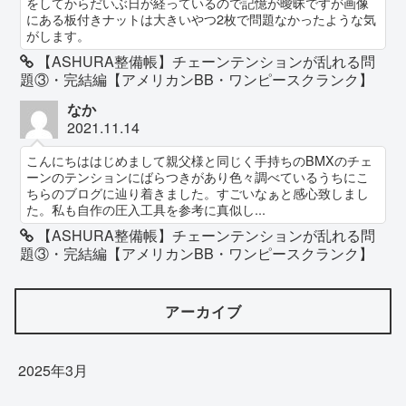
をしてからだいぶ日が経っているので記憶が曖昧ですが画像
にある板付きナットは大きいやつ2枚で問題なかったような気
がします。
【ASHURA整備帳】チェーンテンションが乱れる問
題③・完結編【アメリカンBB・ワンピースクランク】
なか
2021.11.14
こんにちははじめまして親父様と同じく手持ちのBMXのチェ
ーンのテンションにばらつきがあり色々調べているうちにこ
ちらのブログに辿り着きました。すごいなぁと感心致しまし
た。私も自作の圧入工具を参考に真似し...
【ASHURA整備帳】チェーンテンションが乱れる問
題③・完結編【アメリカンBB・ワンピースクランク】
アーカイブ
2025年3月