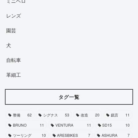
ミニベロ
レンズ
園芸
犬
自転車
革細工
タグ一覧
整備
62
シグナス
53
改造
20
戯言
11
BRUNO
11
VENTURA
11
SD15
10
ツーリング
10
ARESBIKES
7
ASHURA
7