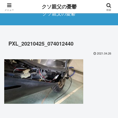
クソ親父の憂鬱
メニュー
検索
クソ親父の憂鬱
PXL_20210425_074012440
2021.04.26