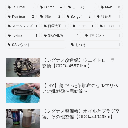
Takumar
5
Cintar
4
ラーメン
3
M42
3
Kominar
2
闘病
2
Soligor
2
種蒔き
1
ズームレンズ
1
日曜大工
1
Tamron
1
Fujinon
1
Tokina
1
SKYVIEW
1
Tマウント
1
SAマウント
1
しつけ
1
【シグナス改造録】ウエイトローラー
交換【ODO=45571km】
【DIY】傷ついた革財布のセルフリペ
アに挑戦③〜完結編〜
【シグナス整備帳】オイルとプラグ交
換、その他整備【ODO=44949km】