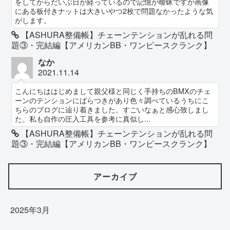
をしてからだいぶ日が経っているので記憶が曖昧ですが画像
にある板付きナットは大きいやつ2枚で問題なかったような気
がします。
【ASHURA整備帳】チェーンテンションが乱れる問
題③・完結編【アメリカンBB・ワンピースクランク】
なか
2021.11.14
こんにちははじめまして親父様と同じく手持ちのBMXのチェ
ーンのテンションにばらつきがあり色々調べているうちにこ
ちらのブログに辿り着きました。すごいなぁと感心致しまし
た。私も自作の圧入工具を参考に真似し...
【ASHURA整備帳】チェーンテンションが乱れる問
題③・完結編【アメリカンBB・ワンピースクランク】
アーカイブ
2025年3月