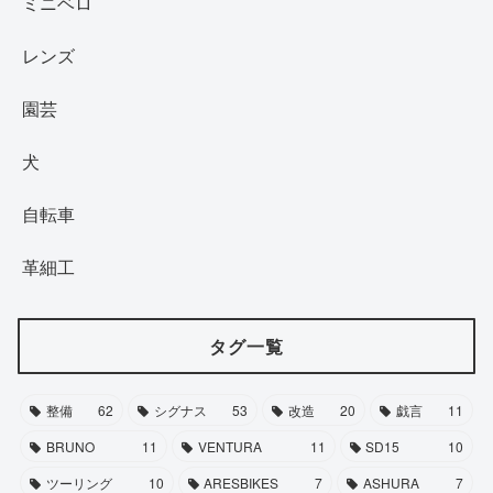
ミニベロ
レンズ
園芸
犬
自転車
革細工
タグ一覧
整備
62
シグナス
53
改造
20
戯言
11
BRUNO
11
VENTURA
11
SD15
10
ツーリング
10
ARESBIKES
7
ASHURA
7