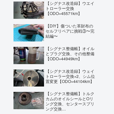
【シグナス改造録】ウエイ
トローラー交換
【ODO=45571km】
【DIY】傷ついた革財布の
セルフリペアに挑戦③〜完
結編〜
【シグナス整備帳】オイル
とプラグ交換、その他整備
【ODO=44949km】
【シグナス改造録】ウェイ
トローラー交換×2、シム位
置変更【ODO=44104km】
【シグナス整備帳】トルク
カムのオイルシールとOリ
ング交換、センタースプリ
ング交換
【ODO=43698km】