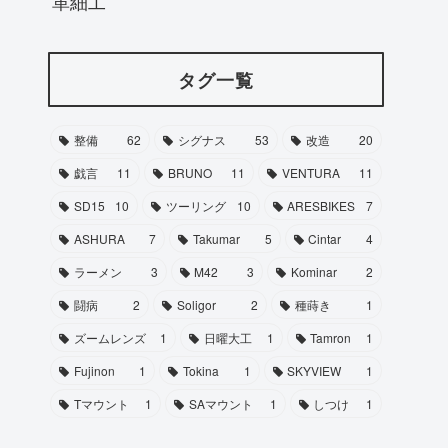
革細工
タグ一覧
整備
62
シグナス
53
改造
20
戯言
11
BRUNO
11
VENTURA
11
SD15
10
ツーリング
10
ARESBIKES
7
ASHURA
7
Takumar
5
Cintar
4
ラーメン
3
M42
3
Kominar
2
闘病
2
Soligor
2
種蒔き
1
ズームレンズ
1
日曜大工
1
Tamron
1
Fujinon
1
Tokina
1
SKYVIEW
1
Tマウント
1
SAマウント
1
しつけ
1