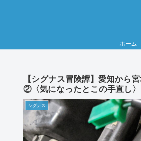
ホーム
【シグナス冒険譚】愛知から宮
②〈気になったとこの手直し〉
シグナス