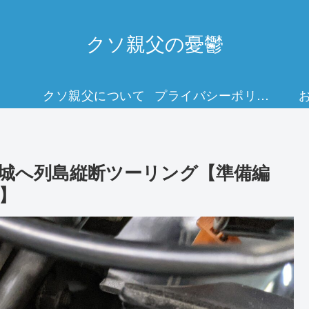
クソ親父の憂鬱
クソ親父について
プライバシーポリシー
城へ列島縦断ツーリング【準備編
】