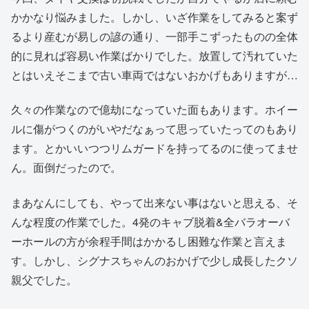
かかなり悩みました。しかし、いざ作業をしてみると案ず
るより産むが易しの諺の通り、一部手こずったものの全体
的に見れば容易い作業ばかりでした。放置して汚れていた
とはいえそこまで古い車両ではないおかげもありますが…
久々の作業なので億劫になっていた面もあります。ホイー
ルに傷がつくのがいやだなぁって思っていたってのもあり
ます。とかいいつつリムガードを持ってるのに使ってませ
ん。面倒だったので。
まあなんにしても、やって出来ない事はないと思える、そ
んな程度の作業でした。4発のキャブ脱着&全バラオーバ
ーホールの方が余程手間はかかるし困難な作業と言えま
す。しかし、シグナスちゃんのおかげで少し成長したクソ
親父でした。