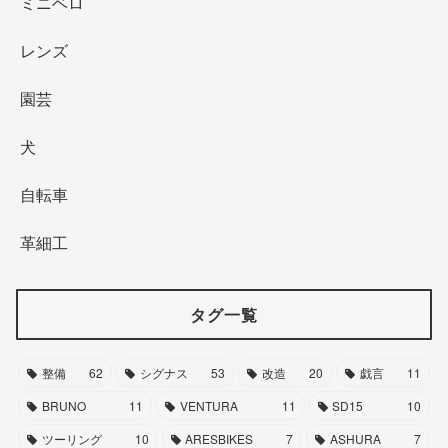
ミニベロ
レンズ
園芸
犬
自転車
革細工
タグ一覧
整備
62
シグナス
53
改造
20
戯言
11
BRUNO
11
VENTURA
11
SD15
10
ツーリング
10
ARESBIKES
7
ASHURA
7