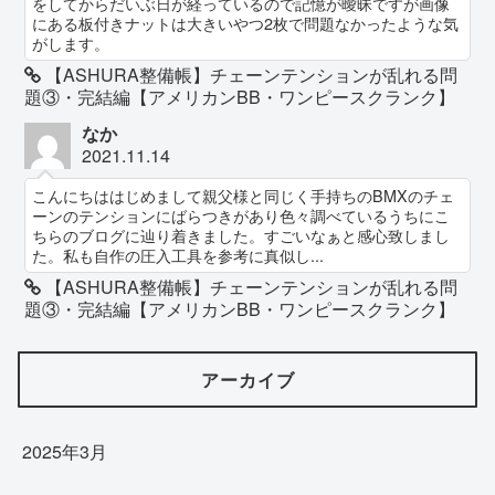
をしてからだいぶ日が経っているので記憶が曖昧ですが画像
にある板付きナットは大きいやつ2枚で問題なかったような気
がします。
【ASHURA整備帳】チェーンテンションが乱れる問
題③・完結編【アメリカンBB・ワンピースクランク】
なか
2021.11.14
こんにちははじめまして親父様と同じく手持ちのBMXのチェ
ーンのテンションにばらつきがあり色々調べているうちにこ
ちらのブログに辿り着きました。すごいなぁと感心致しまし
た。私も自作の圧入工具を参考に真似し...
【ASHURA整備帳】チェーンテンションが乱れる問
題③・完結編【アメリカンBB・ワンピースクランク】
アーカイブ
2025年3月