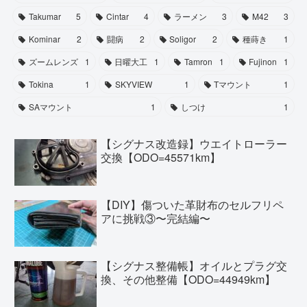
Takumar
5
Cintar
4
ラーメン
3
M42
3
Kominar
2
闘病
2
Soligor
2
種蒔き
1
ズームレンズ
1
日曜大工
1
Tamron
1
Fujinon
1
Tokina
1
SKYVIEW
1
Tマウント
1
SAマウント
1
しつけ
1
【シグナス改造録】ウエイトローラー
交換【ODO=45571km】
【DIY】傷ついた革財布のセルフリペ
アに挑戦③〜完結編〜
【シグナス整備帳】オイルとプラグ交
換、その他整備【ODO=44949km】