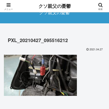
クソ親父の憂鬱
メニュー
検索
クソ親父の憂鬱
PXL_20210427_095516212
2021.04.27