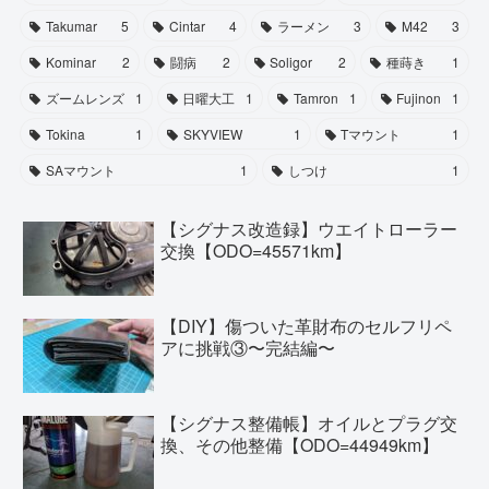
Takumar
5
Cintar
4
ラーメン
3
M42
3
Kominar
2
闘病
2
Soligor
2
種蒔き
1
ズームレンズ
1
日曜大工
1
Tamron
1
Fujinon
1
Tokina
1
SKYVIEW
1
Tマウント
1
SAマウント
1
しつけ
1
【シグナス改造録】ウエイトローラー
交換【ODO=45571km】
【DIY】傷ついた革財布のセルフリペ
アに挑戦③〜完結編〜
【シグナス整備帳】オイルとプラグ交
換、その他整備【ODO=44949km】