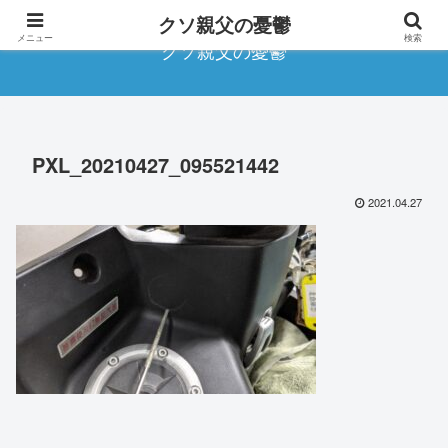
クソ親父の憂鬱
メニュー
検索
クソ親父の憂鬱
PXL_20210427_095521442
2021.04.27