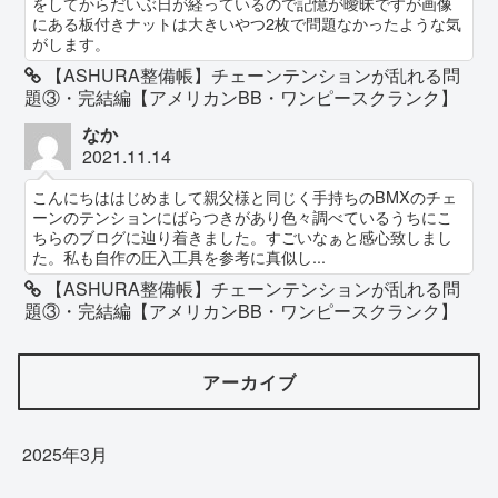
をしてからだいぶ日が経っているので記憶が曖昧ですが画像
にある板付きナットは大きいやつ2枚で問題なかったような気
がします。
【ASHURA整備帳】チェーンテンションが乱れる問
題③・完結編【アメリカンBB・ワンピースクランク】
なか
2021.11.14
こんにちははじめまして親父様と同じく手持ちのBMXのチェ
ーンのテンションにばらつきがあり色々調べているうちにこ
ちらのブログに辿り着きました。すごいなぁと感心致しまし
た。私も自作の圧入工具を参考に真似し...
【ASHURA整備帳】チェーンテンションが乱れる問
題③・完結編【アメリカンBB・ワンピースクランク】
アーカイブ
2025年3月