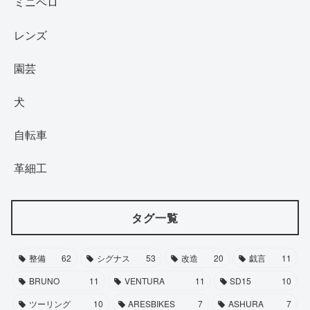
ミニベロ
レンズ
園芸
犬
自転車
革細工
タグ一覧
整備
62
シグナス
53
改造
20
戯言
11
BRUNO
11
VENTURA
11
SD15
10
ツーリング
10
ARESBIKES
7
ASHURA
7