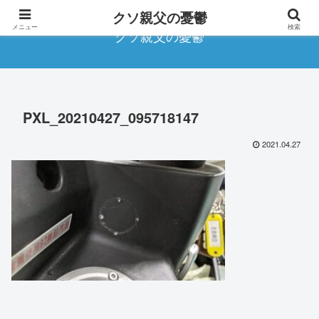
クソ親父の憂鬱
メニュー
検索
クソ親父の憂鬱
PXL_20210427_095718147
2021.04.27