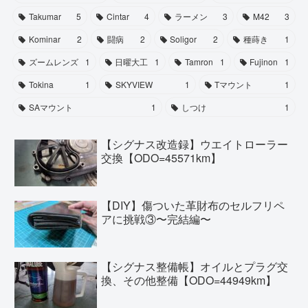
Takumar
5
Cintar
4
ラーメン
3
M42
3
Kominar
2
闘病
2
Soligor
2
種蒔き
1
ズームレンズ
1
日曜大工
1
Tamron
1
Fujinon
1
Tokina
1
SKYVIEW
1
Tマウント
1
SAマウント
1
しつけ
1
【シグナス改造録】ウエイトローラー
交換【ODO=45571km】
【DIY】傷ついた革財布のセルフリペ
アに挑戦③〜完結編〜
【シグナス整備帳】オイルとプラグ交
換、その他整備【ODO=44949km】