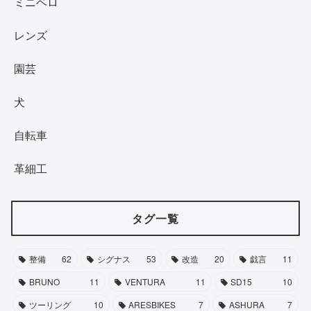
ミニベロ
レンズ
園芸
犬
自転車
革細工
タグ一覧
整備
62
シグナス
53
改造
20
戯言
11
BRUNO
11
VENTURA
11
SD15
10
ツーリング
10
ARESBIKES
7
ASHURA
7