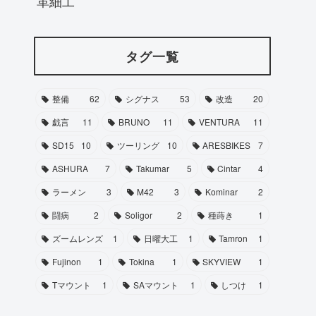
革細工
タグ一覧
整備
62
シグナス
53
改造
20
戯言
11
BRUNO
11
VENTURA
11
SD15
10
ツーリング
10
ARESBIKES
7
ASHURA
7
Takumar
5
Cintar
4
ラーメン
3
M42
3
Kominar
2
闘病
2
Soligor
2
種蒔き
1
ズームレンズ
1
日曜大工
1
Tamron
1
Fujinon
1
Tokina
1
SKYVIEW
1
Tマウント
1
SAマウント
1
しつけ
1