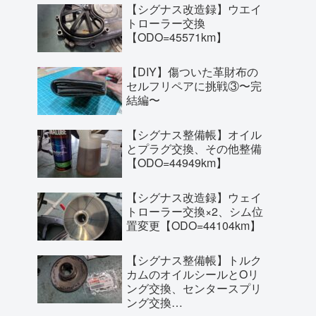
【シグナス改造録】ウエイ
トローラー交換
【ODO=45571km】
【DIY】傷ついた革財布の
セルフリペアに挑戦③〜完
結編〜
【シグナス整備帳】オイル
とプラグ交換、その他整備
【ODO=44949km】
【シグナス改造録】ウェイ
トローラー交換×2、シム位
置変更【ODO=44104km】
【シグナス整備帳】トルク
カムのオイルシールとOリ
ング交換、センタースプリ
ング交換