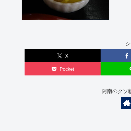
シ
X
Pocket
阿南のクソ