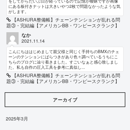
をしてからだいぶ日が経っているので記憶が曖昧ですが画像
にある板付きナットは大きいやつ2枚で問題なかったような気
がします。
【ASHURA整備帳】チェーンテンションが乱れる問
題③・完結編【アメリカンBB・ワンピースクランク】
なか
2021.11.14
こんにちははじめまして親父様と同じく手持ちのBMXのチェ
ーンのテンションにばらつきがあり色々調べているうちにこ
ちらのブログに辿り着きました。すごいなぁと感心致しまし
た。私も自作の圧入工具を参考に真似し...
【ASHURA整備帳】チェーンテンションが乱れる問
題③・完結編【アメリカンBB・ワンピースクランク】
アーカイブ
2025年3月