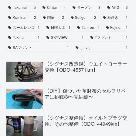
Takumar
5
Cintar
4
ラーメン
3
M42
3
Kominar
2
闘病
2
Soligor
2
種蒔き
1
ズームレンズ
1
日曜大工
1
Tamron
1
Fujinon
1
Tokina
1
SKYVIEW
1
Tマウント
1
SAマウント
1
しつけ
1
【シグナス改造録】ウエイトローラー
交換【ODO=45571km】
【DIY】傷ついた革財布のセルフリペ
アに挑戦③〜完結編〜
【シグナス整備帳】オイルとプラグ交
換、その他整備【ODO=44949km】