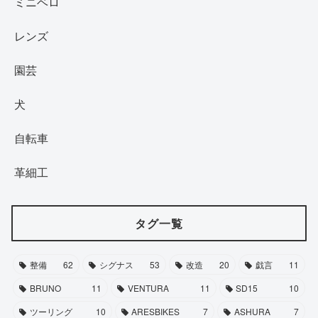
ミニベロ
レンズ
園芸
犬
自転車
革細工
タグ一覧
整備
62
シグナス
53
改造
20
戯言
11
BRUNO
11
VENTURA
11
SD15
10
ツーリング
10
ARESBIKES
7
ASHURA
7