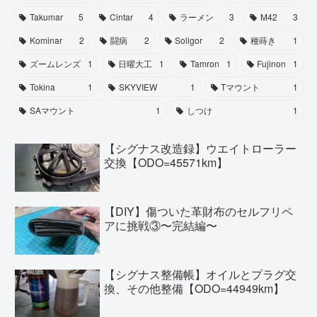
Takumar
5
Cintar
4
ラーメン
3
M42
3
Kominar
2
闘病
2
Soligor
2
種蒔き
1
ズームレンズ
1
日曜大工
1
Tamron
1
Fujinon
1
Tokina
1
SKYVIEW
1
Tマウント
1
SAマウント
1
しつけ
1
【シグナス改造録】ウエイトローラー
交換【ODO=45571km】
【DIY】傷ついた革財布のセルフリペ
アに挑戦③〜完結編〜
【シグナス整備帳】オイルとプラグ交
換、その他整備【ODO=44949km】