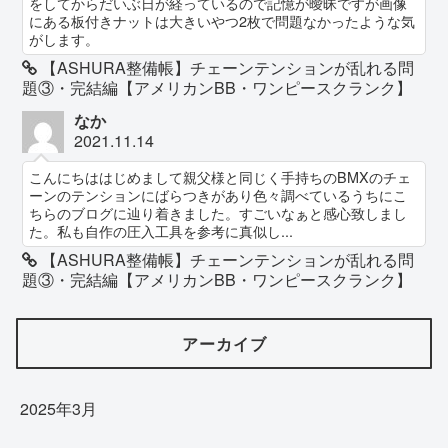
をしてからだいぶ日が経っているので記憶が曖昧ですが画像
にある板付きナットは大きいやつ2枚で問題なかったような気
がします。
【ASHURA整備帳】チェーンテンションが乱れる問
題③・完結編【アメリカンBB・ワンピースクランク】
なか
2021.11.14
こんにちははじめまして親父様と同じく手持ちのBMXのチェ
ーンのテンションにばらつきがあり色々調べているうちにこ
ちらのブログに辿り着きました。すごいなぁと感心致しまし
た。私も自作の圧入工具を参考に真似し...
【ASHURA整備帳】チェーンテンションが乱れる問
題③・完結編【アメリカンBB・ワンピースクランク】
アーカイブ
2025年3月