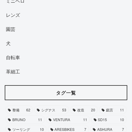
ミニベロ
レンズ
園芸
犬
自転車
革細工
タグ一覧
整備
62
シグナス
53
改造
20
戯言
11
BRUNO
11
VENTURA
11
SD15
10
ツーリング
10
ARESBIKES
7
ASHURA
7