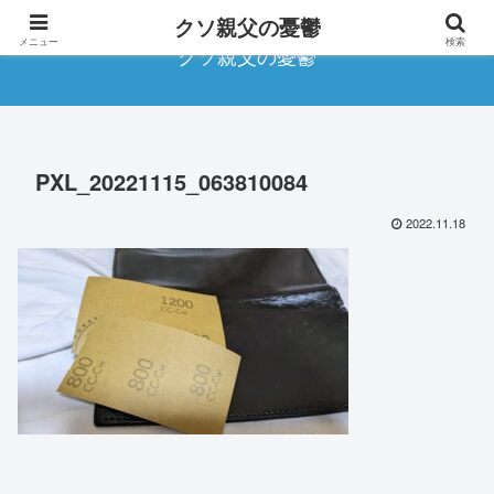
クソ親父の憂鬱
メニュー
検索
クソ親父の憂鬱
PXL_20221115_063810084
2022.11.18