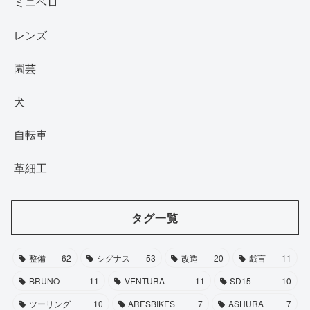
ミニベロ
レンズ
園芸
犬
自転車
革細工
タグ一覧
整備
62
シグナス
53
改造
20
戯言
11
BRUNO
11
VENTURA
11
SD15
10
ツーリング
10
ARESBIKES
7
ASHURA
7