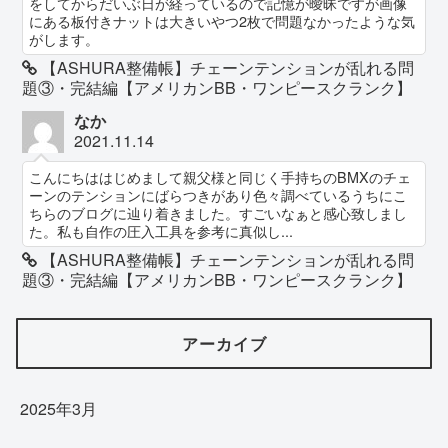
をしてからだいぶ日が経っているので記憶が曖昧ですが画像
にある板付きナットは大きいやつ2枚で問題なかったような気
がします。
【ASHURA整備帳】チェーンテンションが乱れる問
題③・完結編【アメリカンBB・ワンピースクランク】
なか
2021.11.14
こんにちははじめまして親父様と同じく手持ちのBMXのチェ
ーンのテンションにばらつきがあり色々調べているうちにこ
ちらのブログに辿り着きました。すごいなぁと感心致しまし
た。私も自作の圧入工具を参考に真似し...
【ASHURA整備帳】チェーンテンションが乱れる問
題③・完結編【アメリカンBB・ワンピースクランク】
アーカイブ
2025年3月