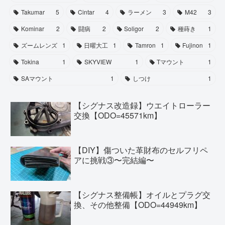
Takumar
5
Cintar
4
ラーメン
3
M42
3
Kominar
2
闘病
2
Soligor
2
種蒔き
1
ズームレンズ
1
日曜大工
1
Tamron
1
Fujinon
1
Tokina
1
SKYVIEW
1
Tマウント
1
SAマウント
1
しつけ
1
【シグナス改造録】ウエイトローラー
交換【ODO=45571km】
【DIY】傷ついた革財布のセルフリペ
アに挑戦③〜完結編〜
【シグナス整備帳】オイルとプラグ交
換、その他整備【ODO=44949km】