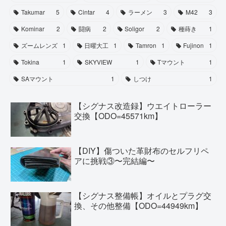
Takumar
5
Cintar
4
ラーメン
3
M42
3
Kominar
2
闘病
2
Soligor
2
種蒔き
1
ズームレンズ
1
日曜大工
1
Tamron
1
Fujinon
1
Tokina
1
SKYVIEW
1
Tマウント
1
SAマウント
1
しつけ
1
【シグナス改造録】ウエイトローラー
交換【ODO=45571km】
【DIY】傷ついた革財布のセルフリペ
アに挑戦③〜完結編〜
【シグナス整備帳】オイルとプラグ交
換、その他整備【ODO=44949km】