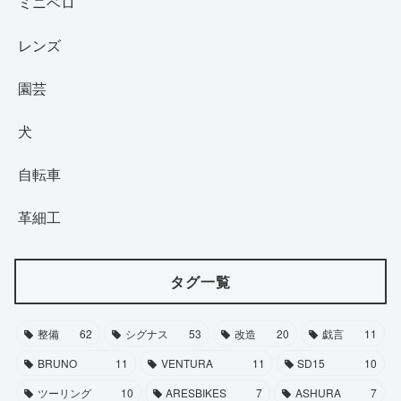
ミニベロ
レンズ
園芸
犬
自転車
革細工
タグ一覧
整備
62
シグナス
53
改造
20
戯言
11
BRUNO
11
VENTURA
11
SD15
10
ツーリング
10
ARESBIKES
7
ASHURA
7