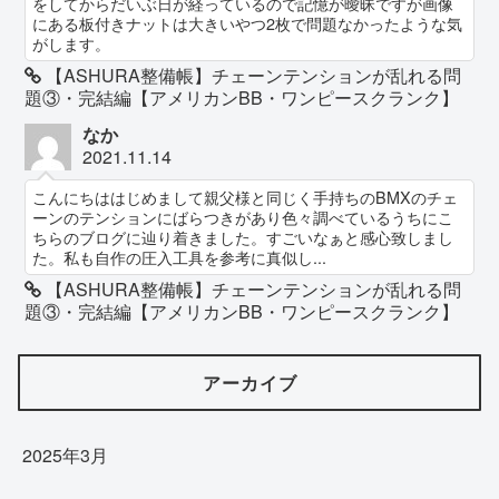
をしてからだいぶ日が経っているので記憶が曖昧ですが画像
にある板付きナットは大きいやつ2枚で問題なかったような気
がします。
【ASHURA整備帳】チェーンテンションが乱れる問
題③・完結編【アメリカンBB・ワンピースクランク】
なか
2021.11.14
こんにちははじめまして親父様と同じく手持ちのBMXのチェ
ーンのテンションにばらつきがあり色々調べているうちにこ
ちらのブログに辿り着きました。すごいなぁと感心致しまし
た。私も自作の圧入工具を参考に真似し...
【ASHURA整備帳】チェーンテンションが乱れる問
題③・完結編【アメリカンBB・ワンピースクランク】
アーカイブ
2025年3月