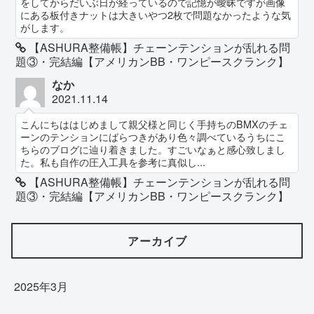
をしてからだいぶ日が経っているので記憶が曖昧ですが画像
にある板付きナットは大きいやつ2枚で問題なかったような気
がします。
【ASHURA整備帳】チェーンテンションが乱れる問
題③・完結編【アメリカンBB・ワンピースクランク】
なか
2021.11.14
こんにちははじめまして親父様と同じく手持ちのBMXのチェ
ーンのテンションにばらつきがあり色々調べているうちにこ
ちらのブログに辿り着きました。すごいなぁと感心致しまし
た。私も自作の圧入工具を参考に真似し...
【ASHURA整備帳】チェーンテンションが乱れる問
題③・完結編【アメリカンBB・ワンピースクランク】
アーカイブ
2025年3月