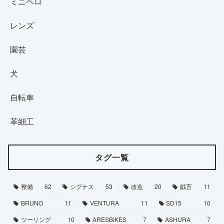
ミニベロ
レンズ
園芸
犬
自転車
革細工
タグ一覧
整備
62
シグナス
53
改造
20
戯言
11
BRUNO
11
VENTURA
11
SD15
10
ツーリング
10
ARESBIKES
7
ASHURA
7