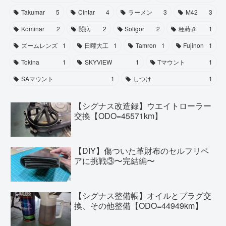
Takumar
5
Cintar
4
ラーメン
3
M42
3
Kominar
2
闘病
2
Soligor
2
種蒔き
1
ズームレンズ
1
日曜大工
1
Tamron
1
Fujinon
1
Tokina
1
SKYVIEW
1
Tマウント
1
SAマウント
1
しつけ
1
【シグナス改造録】ウエイトローラー
交換【ODO=45571km】
【DIY】傷ついた革財布のセルフリペ
アに挑戦③〜完結編〜
【シグナス整備帳】オイルとプラグ交
換、その他整備【ODO=44949km】