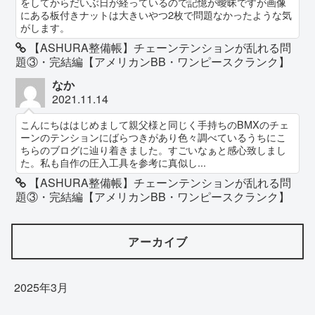
をしてからだいぶ日が経っているので記憶が曖昧ですが画像
にある板付きナットは大きいやつ2枚で問題なかったような気
がします。
【ASHURA整備帳】チェーンテンションが乱れる問
題③・完結編【アメリカンBB・ワンピースクランク】
なか
2021.11.14
こんにちははじめまして親父様と同じく手持ちのBMXのチェ
ーンのテンションにばらつきがあり色々調べているうちにこ
ちらのブログに辿り着きました。すごいなぁと感心致しまし
た。私も自作の圧入工具を参考に真似し...
【ASHURA整備帳】チェーンテンションが乱れる問
題③・完結編【アメリカンBB・ワンピースクランク】
アーカイブ
2025年3月