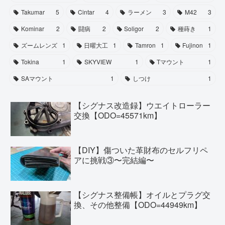
Takumar
5
Cintar
4
ラーメン
3
M42
3
Kominar
2
闘病
2
Soligor
2
種蒔き
1
ズームレンズ
1
日曜大工
1
Tamron
1
Fujinon
1
Tokina
1
SKYVIEW
1
Tマウント
1
SAマウント
1
しつけ
1
【シグナス改造録】ウエイトローラー
交換【ODO=45571km】
【DIY】傷ついた革財布のセルフリペ
アに挑戦③〜完結編〜
【シグナス整備帳】オイルとプラグ交
換、その他整備【ODO=44949km】