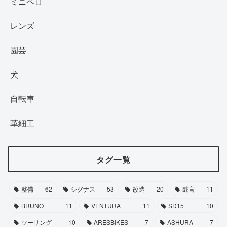
ミニベロ
レンズ
園芸
犬
自転車
革細工
タグ一覧
整備
62
シグナス
53
改造
20
戯言
11
BRUNO
11
VENTURA
11
SD15
10
ツーリング
10
ARESBIKES
7
ASHURA
7