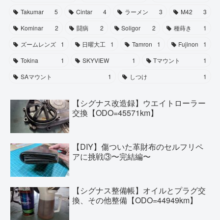
Takumar
5
Cintar
4
ラーメン
3
M42
3
Kominar
2
闘病
2
Soligor
2
種蒔き
1
ズームレンズ
1
日曜大工
1
Tamron
1
Fujinon
1
Tokina
1
SKYVIEW
1
Tマウント
1
SAマウント
1
しつけ
1
【シグナス改造録】ウエイトローラー
交換【ODO=45571km】
【DIY】傷ついた革財布のセルフリペ
アに挑戦③〜完結編〜
【シグナス整備帳】オイルとプラグ交
換、その他整備【ODO=44949km】