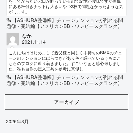
をしてからだいぶ日が経っているので記憶が曖昧ですが画像
にある板付きナットは大きいやつ2枚で問題なかったような気
がします。
【ASHURA整備帳】チェーンテンションが乱れる問
題③・完結編【アメリカンBB・ワンピースクランク】
なか
2021.11.14
こんにちははじめまして親父様と同じく手持ちのBMXのチェ
ーンのテンションにばらつきがあり色々調べているうちにこ
ちらのブログに辿り着きました。すごいなぁと感心致しまし
た。私も自作の圧入工具を参考に真似し...
【ASHURA整備帳】チェーンテンションが乱れる問
題③・完結編【アメリカンBB・ワンピースクランク】
アーカイブ
2025年3月