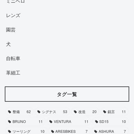
ミニベロ
レンズ
園芸
犬
自転車
革細工
タグ一覧
整備
62
シグナス
53
改造
20
戯言
11
BRUNO
11
VENTURA
11
SD15
10
ツーリング
10
ARESBIKES
7
ASHURA
7