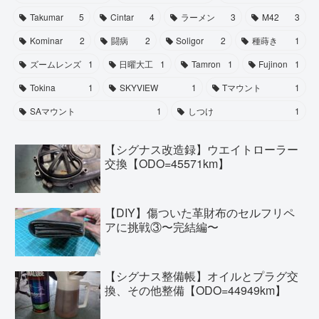
Takumar
5
Cintar
4
ラーメン
3
M42
3
Kominar
2
闘病
2
Soligor
2
種蒔き
1
ズームレンズ
1
日曜大工
1
Tamron
1
Fujinon
1
Tokina
1
SKYVIEW
1
Tマウント
1
SAマウント
1
しつけ
1
【シグナス改造録】ウエイトローラー
交換【ODO=45571km】
【DIY】傷ついた革財布のセルフリペ
アに挑戦③〜完結編〜
【シグナス整備帳】オイルとプラグ交
換、その他整備【ODO=44949km】