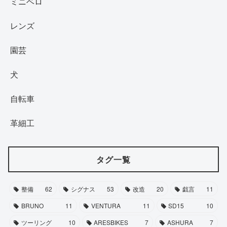
ミニベロ
レンズ
園芸
犬
自転車
革細工
タグ一覧
整備
62
シグナス
53
改造
20
戯言
11
BRUNO
11
VENTURA
11
SD15
10
ツーリング
10
ARESBIKES
7
ASHURA
7