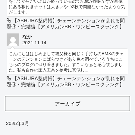
をしてからだいぶ日が経っているので記憶が曖昧ですが画像
にある板付きナットは大きいやつ2枚で問題なかったような気
がします。
【ASHURA整備帳】チェーンテンションが乱れる問
題③・完結編【アメリカンBB・ワンピースクランク】
なか
2021.11.14
こんにちははじめまして親父様と同じく手持ちのBMXのチェ
ーンのテンションにばらつきがあり色々調べているうちにこ
ちらのブログに辿り着きました。すごいなぁと感心致しまし
た。私も自作の圧入工具を参考に真似し...
【ASHURA整備帳】チェーンテンションが乱れる問
題③・完結編【アメリカンBB・ワンピースクランク】
アーカイブ
2025年3月