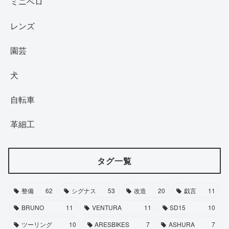
ミニベロ
レンズ
園芸
犬
自転車
革細工
タグ一覧
整備
62
シグナス
53
改造
20
戯言
11
BRUNO
11
VENTURA
11
SD15
10
ツーリング
10
ARESBIKES
7
ASHURA
7