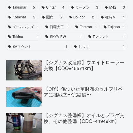
Takumar
5
Cintar
4
ラーメン
3
M42
3
Kominar
2
闘病
2
Soligor
2
種蒔き
1
ズームレンズ
1
日曜大工
1
Tamron
1
Fujinon
1
Tokina
1
SKYVIEW
1
Tマウント
1
SAマウント
1
しつけ
1
【シグナス改造録】ウエイトローラー
交換【ODO=45571km】
【DIY】傷ついた革財布のセルフリペ
アに挑戦③〜完結編〜
【シグナス整備帳】オイルとプラグ交
換、その他整備【ODO=44949km】