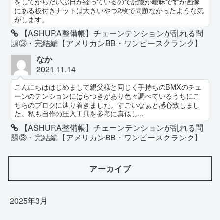
をしてからだいぶ日が経っているので記憶が曖昧ですが画像
にある板付きナットは大きいやつ2枚で問題なかったような気
がします。
【ASHURA整備帳】チェーンテンションが乱れる問
題③・完結編【アメリカンBB・ワンピースクランク】
なか
2021.11.14
こんにちははじめまして親父様と同じく手持ちのBMXのチェ
ーンのテンションにばらつきがあり色々調べているうちにこ
ちらのブログに辿り着きました。すごいなぁと感心致しまし
た。私も自作の圧入工具を参考に真似し...
【ASHURA整備帳】チェーンテンションが乱れる問
題③・完結編【アメリカンBB・ワンピースクランク】
アーカイブ
2025年3月