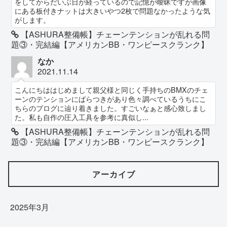
をしてからだいぶ日が経っているので記憶が曖昧ですが画像
にある板付きナットは大きいやつ2枚で問題なかったような気
がします。
【ASHURA整備帳】チェーンテンションが乱れる問
題③・完結編【アメリカンBB・ワンピースクランク】
なか
2021.11.14
こんにちははじめまして親父様と同じく手持ちのBMXのチェ
ーンのテンションにばらつきがあり色々調べているうちにこ
ちらのブログに辿り着きました。すごいなぁと感心致しまし
た。私も自作の圧入工具を参考に真似し...
【ASHURA整備帳】チェーンテンションが乱れる問
題③・完結編【アメリカンBB・ワンピースクランク】
アーカイブ
2025年3月