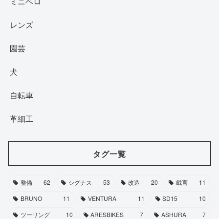
ミニベロ
レンズ
園芸
犬
自転車
革細工
タグ一覧
整備
62
シグナス
53
改造
20
戯言
11
BRUNO
11
VENTURA
11
SD15
10
ツーリング
10
ARESBIKES
7
ASHURA
7