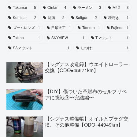
Takumar
5
Cintar
4
ラーメン
3
M42
3
Kominar
2
闘病
2
Soligor
2
種蒔き
1
ズームレンズ
1
日曜大工
1
Tamron
1
Fujinon
1
Tokina
1
SKYVIEW
1
Tマウント
1
SAマウント
1
しつけ
1
【シグナス改造録】ウエイトローラー
交換【ODO=45571km】
【DIY】傷ついた革財布のセルフリペ
アに挑戦③〜完結編〜
【シグナス整備帳】オイルとプラグ交
換、その他整備【ODO=44949km】