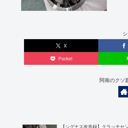
シ
X
Pocket
阿南のクソ
【シグナス改造録】クラッチセ