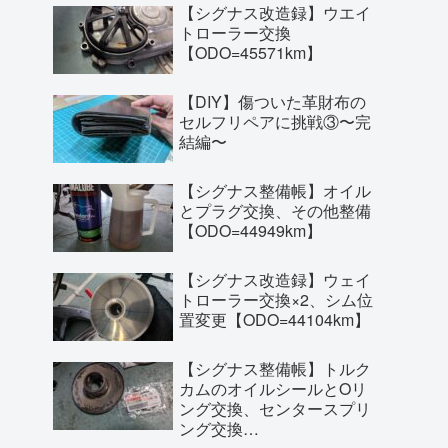
【シグナス改造録】ウエイ
トローラー交換
【ODO=45571km】
【DIY】傷ついた革財布の
セルフリペアに挑戦③〜完
結編〜
【シグナス整備帳】オイル
とプラグ交換、その他整備
【ODO=44949km】
【シグナス改造録】ウェイ
トローラー交換×2、シム位
置変更【ODO=44104km】
【シグナス整備帳】トルク
カムのオイルシールとOリ
ング交換、センタースプリ
ング交換