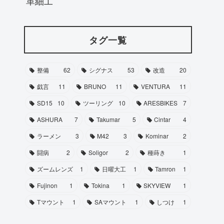
革細工
タグ一覧
整備
62
シグナス
53
改造
20
戯言
11
BRUNO
11
VENTURA
11
SD15
10
ツーリング
10
ARESBIKES
7
ASHURA
7
Takumar
5
Cintar
4
ラーメン
3
M42
3
Kominar
2
闘病
2
Soligor
2
種蒔き
1
ズームレンズ
1
日曜大工
1
Tamron
1
Fujinon
1
Tokina
1
SKYVIEW
1
Tマウント
1
SAマウント
1
しつけ
1