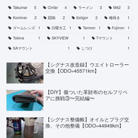
Takumar
5
Cintar
4
ラーメン
3
M42
3
Kominar
2
闘病
2
Soligor
2
種蒔き
1
ズームレンズ
1
日曜大工
1
Tamron
1
Fujinon
1
Tokina
1
SKYVIEW
1
Tマウント
1
SAマウント
1
しつけ
1
【シグナス改造録】ウエイトローラー
交換【ODO=45571km】
【DIY】傷ついた革財布のセルフリペ
アに挑戦③〜完結編〜
【シグナス整備帳】オイルとプラグ交
換、その他整備【ODO=44949km】