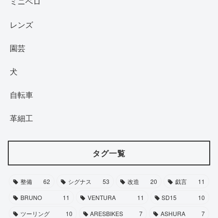
ミニベロ
レンズ
園芸
犬
自転車
革細工
タグ一覧
整備
62
シグナス
53
改造
20
戯言
11
BRUNO
11
VENTURA
11
SD15
10
ツーリング
10
ARESBIKES
7
ASHURA
7