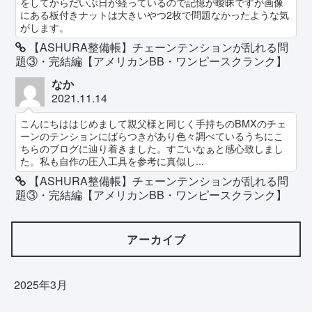
をしてからだいぶ日が経っているので記憶が曖昧ですが画像
にある板付きナットは大きいやつ2枚で問題なかったような気
がします。
【ASHURA整備帳】チェーンテンションが乱れる問
題③・完結編【アメリカンBB・ワンピースクランク】
なか
2021.11.14
こんにちははじめまして親父様と同じく手持ちのBMXのチェ
ーンのテンションにばらつきがあり色々調べているうちにこ
ちらのブログに辿り着きました。すごいなぁと感心致しまし
た。私も自作の圧入工具を参考に真似し...
【ASHURA整備帳】チェーンテンションが乱れる問
題③・完結編【アメリカンBB・ワンピースクランク】
アーカイブ
2025年3月