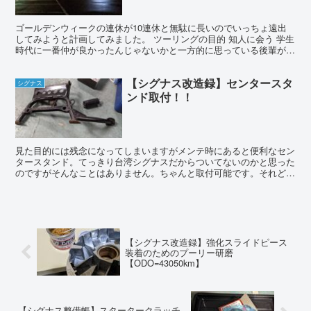
ゴールデンウィークの連休が10連休と無駄に長いのでいっちょ遠出
してみようと計画してみました。 ツーリングの目的 知人に会う 学生
時代に一番仲が良かったんじゃないかと一方的に思っている後輩が宮
城県は登米市に住んでいます。向こうがどう思っている...
【シグナス改造録】センタースタ
シグナス
ンド取付！！
見た目的には残念になってしまいますがメンテ時にあると便利なセン
タースタンド。てっきり台湾シグナスだからついてないのかと思った
のですがそんなことはありません。ちゃんと取付可能です。それどこ
ろか本来は元々は付いていたっぽいです。というわけで早速...
【シグナス改造録】強化スライドピース
装着のためのプーリー研磨
【ODO=43050km】
【シグナス整備帳】スタータークラッチ