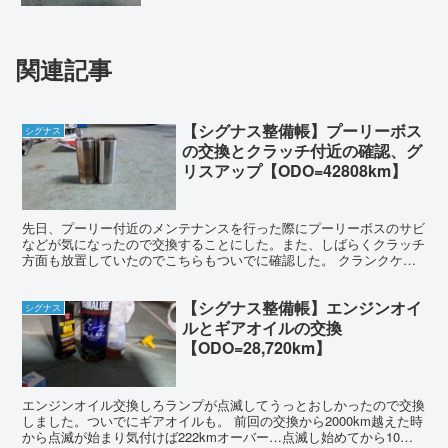
関連記事
【シグナス整備帳】プーリーボス
シグナス
の交換とクラッチ付近の確認、グ
リスアップ【ODO=42808km】
先日、プーリー付近のメンテナンスを行った際にプーリーボスのサビ
などが気になったので交換することにした。また、しばらくクラッチ
方面も放置していたのでこちらもついでに確認した。 クランクケー
スカバー脱 いつも通りセンタースタンドを取り付けクラン...
【シグナス整備帳】エンジンオイ
シグナス
ルとギアオイルの交換
【ODO=28,720km】
エンジンオイル交換しろランプが点滅してうっとおしかったので交換
しました。ついでにギアオイルも。 前回の交換から2000km越えた時
から点滅が始まり気付けば222kmオーバー…点滅し始めてから10日