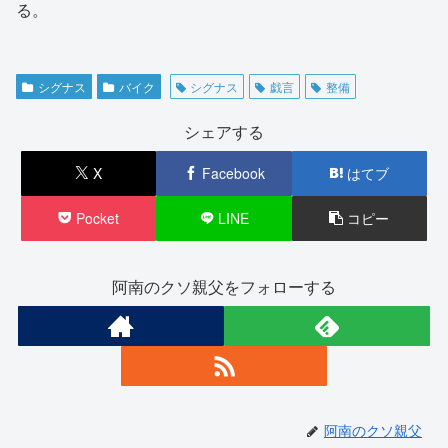
る。
シグナス
バイク
シグナス
戯言
整備
シェアする
X
Facebook
はてブ
Pocket
LINE
コピー
阿南のクソ親父をフォローする
阿南のクソ親父