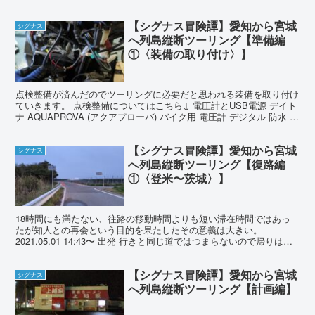
ほど放置してました。 ギアオイル交換 まずは...
【シグナス冒険譚】愛知から宮城
シグナス
へ列島縦断ツーリング【準備編
①〈装備の取り付け〉】
点検整備が済んだのでツーリングに必要だと思われる装備を取り付け
ていきます。 点検整備についてはこちら↓ 電圧計とUSB電源 デイト
ナ AQUAPROVA (アクアプローバ) バイク用 電圧計 デジタル 防水 バ
ックライト コンパクト ボルト...
【シグナス冒険譚】愛知から宮城
シグナス
へ列島縦断ツーリング【復路編
①〈登米〜茨城〉】
18時間にも満たない、往路の移動時間よりも短い滞在時間ではあっ
たが知人との再会という目的を果たしたその意義は大きい。
2021.05.01 14:43〜 出発 行きと同じ道ではつまらないので帰りは違
う道から帰ることに。まずは国道346号を南...
【シグナス冒険譚】愛知から宮城
シグナス
へ列島縦断ツーリング【計画編】