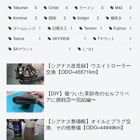
Takumar
5
Cintar
4
ラーメン
3
M42
3
Kominar
2
闘病
2
Soligor
2
種蒔き
1
ズームレンズ
1
日曜大工
1
Tamron
1
Fujinon
1
Tokina
1
SKYVIEW
1
Tマウント
1
SAマウント
1
しつけ
1
【シグナス改造録】ウエイトローラー
交換【ODO=45571km】
【DIY】傷ついた革財布のセルフリペ
アに挑戦③〜完結編〜
【シグナス整備帳】オイルとプラグ交
換、その他整備【ODO=44949km】