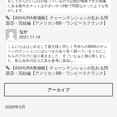
をしてからだいぶ日が経っているので記憶が曖昧ですが画像
にある板付きナットは大きいやつ2枚で問題なかったような気
がします。
【ASHURA整備帳】チェーンテンションが乱れる問
題③・完結編【アメリカンBB・ワンピースクランク】
なか
2021.11.14
こんにちははじめまして親父様と同じく手持ちのBMXのチェ
ーンのテンションにばらつきがあり色々調べているうちにこ
ちらのブログに辿り着きました。すごいなぁと感心致しまし
た。私も自作の圧入工具を参考に真似し...
【ASHURA整備帳】チェーンテンションが乱れる問
題③・完結編【アメリカンBB・ワンピースクランク】
アーカイブ
2025年3月