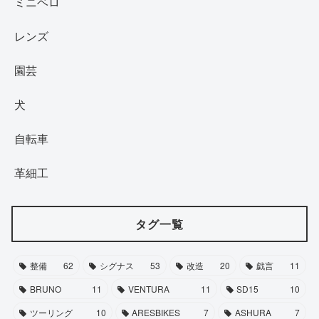
ミニベロ
レンズ
園芸
犬
自転車
革細工
タグ一覧
整備
62
シグナス
53
改造
20
戯言
11
BRUNO
11
VENTURA
11
SD15
10
ツーリング
10
ARESBIKES
7
ASHURA
7