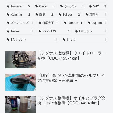
Takumar
5
Cintar
4
ラーメン
3
M42
3
Kominar
2
闘病
2
Soligor
2
種蒔き
1
ズームレンズ
1
日曜大工
1
Tamron
1
Fujinon
1
Tokina
1
SKYVIEW
1
Tマウント
1
SAマウント
1
しつけ
1
【シグナス改造録】ウエイトローラー
交換【ODO=45571km】
【DIY】傷ついた革財布のセルフリペ
アに挑戦③〜完結編〜
【シグナス整備帳】オイルとプラグ交
換、その他整備【ODO=44949km】