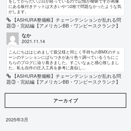
をしてからだいぶ日が経っているので記憶が曖昧ですが画像
にある板付きナットは大きいやつ2枚で問題なかったような気
がします。
【ASHURA整備帳】チェーンテンションが乱れる問
題③・完結編【アメリカンBB・ワンピースクランク】
なか
2021.11.14
こんにちははじめまして親父様と同じく手持ちのBMXのチェ
ーンのテンションにばらつきがあり色々調べているうちにこ
ちらのブログに辿り着きました。すごいなぁと感心致しまし
た。私も自作の圧入工具を参考に真似し...
【ASHURA整備帳】チェーンテンションが乱れる問
題③・完結編【アメリカンBB・ワンピースクランク】
アーカイブ
2025年3月