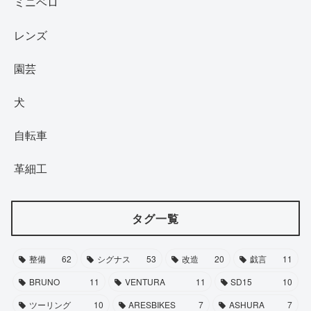
ミニベロ
レンズ
園芸
犬
自転車
革細工
タグ一覧
整備
62
シグナス
53
改造
20
戯言
11
BRUNO
11
VENTURA
11
SD15
10
ツーリング
10
ARESBIKES
7
ASHURA
7