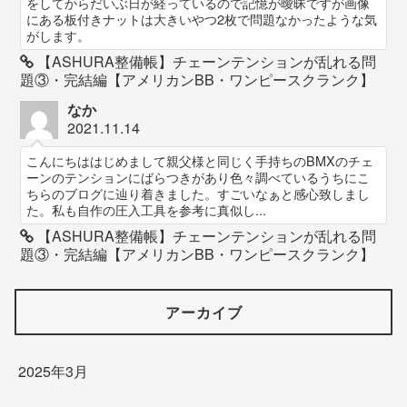
をしてからだいぶ日が経っているので記憶が曖昧ですが画像
にある板付きナットは大きいやつ2枚で問題なかったような気
がします。
【ASHURA整備帳】チェーンテンションが乱れる問
題③・完結編【アメリカンBB・ワンピースクランク】
なか
2021.11.14
こんにちははじめまして親父様と同じく手持ちのBMXのチェ
ーンのテンションにばらつきがあり色々調べているうちにこ
ちらのブログに辿り着きました。すごいなぁと感心致しまし
た。私も自作の圧入工具を参考に真似し...
【ASHURA整備帳】チェーンテンションが乱れる問
題③・完結編【アメリカンBB・ワンピースクランク】
アーカイブ
2025年3月