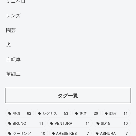
ミニベロ
レンズ
園芸
犬
自転車
革細工
タグ一覧
整備
62
シグナス
53
改造
20
戯言
11
BRUNO
11
VENTURA
11
SD15
10
ツーリング
10
ARESBIKES
7
ASHURA
7