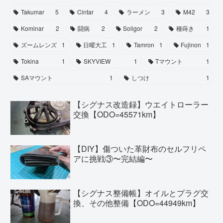
Takumar
5
Cintar
4
ラーメン
3
M42
3
Kominar
2
闘病
2
Soligor
2
種蒔き
1
ズームレンズ
1
日曜大工
1
Tamron
1
Fujinon
1
Tokina
1
SKYVIEW
1
Tマウント
1
SAマウント
1
しつけ
1
【シグナス改造録】ウエイトローラー
交換【ODO=45571km】
【DIY】傷ついた革財布のセルフリペ
アに挑戦③〜完結編〜
【シグナス整備帳】オイルとプラグ交
換、その他整備【ODO=44949km】