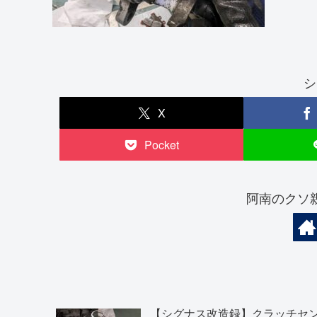
シ
X
Pocket
阿南のクソ
【シグナス改造録】クラッチセ