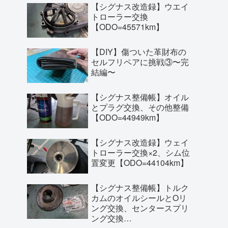
【シグナス改造録】ウエイ
トローラー交換
【ODO=45571km】
【DIY】傷ついた革財布の
セルフリペアに挑戦③〜完
結編〜
【シグナス整備帳】オイル
とプラグ交換、その他整備
【ODO=44949km】
【シグナス改造録】ウェイ
トローラー交換×2、シム位
置変更【ODO=44104km】
【シグナス整備帳】トルク
カムのオイルシールとOリ
ング交換、センタースプリ
ング交換