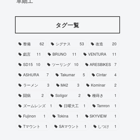
革細工
タグ一覧
整備
62
シグナス
53
改造
20
戯言
11
BRUNO
11
VENTURA
11
SD15
10
ツーリング
10
ARESBIKES
7
ASHURA
7
Takumar
5
Cintar
4
ラーメン
3
M42
3
Kominar
2
闘病
2
Soligor
2
種蒔き
1
ズームレンズ
1
日曜大工
1
Tamron
1
Fujinon
1
Tokina
1
SKYVIEW
1
Tマウント
1
SAマウント
1
しつけ
1