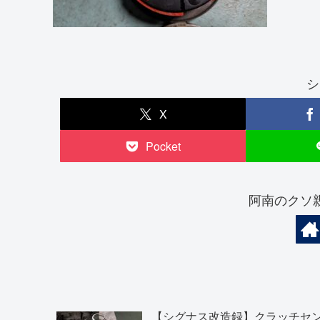
シ
X
Pocket
阿南のクソ
【シグナス改造録】クラッチセ