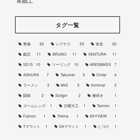
革細工
タグ一覧
整備
62
シグナス
53
改造
20
戯言
11
BRUNO
11
VENTURA
11
SD15
10
ツーリング
10
ARESBIKES
7
ASHURA
7
Takumar
5
Cintar
4
ラーメン
3
M42
3
Kominar
2
闘病
2
Soligor
2
種蒔き
1
ズームレンズ
1
日曜大工
1
Tamron
1
Fujinon
1
Tokina
1
SKYVIEW
1
Tマウント
1
SAマウント
1
しつけ
1