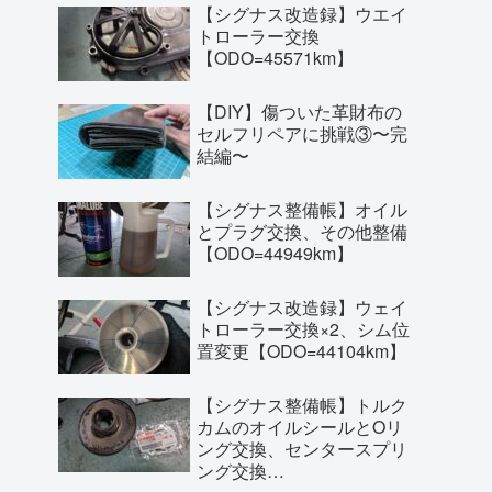
【シグナス改造録】ウエイ
トローラー交換
【ODO=45571km】
【DIY】傷ついた革財布の
セルフリペアに挑戦③〜完
結編〜
【シグナス整備帳】オイル
とプラグ交換、その他整備
【ODO=44949km】
【シグナス改造録】ウェイ
トローラー交換×2、シム位
置変更【ODO=44104km】
【シグナス整備帳】トルク
カムのオイルシールとOリ
ング交換、センタースプリ
ング交換