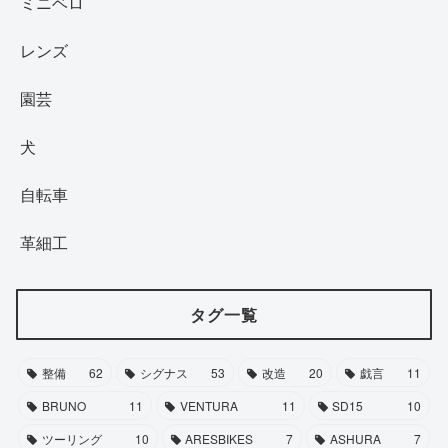
ミニベロ
レンズ
園芸
犬
自転車
革細工
タグ一覧
整備
62
シグナス
53
改造
20
戯言
11
BRUNO
11
VENTURA
11
SD15
10
ツーリング
10
ARESBIKES
7
ASHURA
7