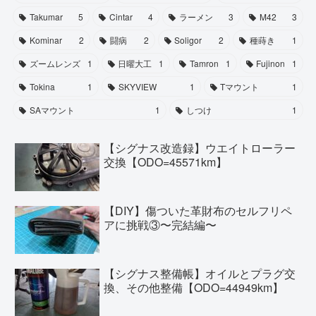
Takumar
5
Cintar
4
ラーメン
3
M42
3
Kominar
2
闘病
2
Soligor
2
種蒔き
1
ズームレンズ
1
日曜大工
1
Tamron
1
Fujinon
1
Tokina
1
SKYVIEW
1
Tマウント
1
SAマウント
1
しつけ
1
【シグナス改造録】ウエイトローラー
交換【ODO=45571km】
【DIY】傷ついた革財布のセルフリペ
アに挑戦③〜完結編〜
【シグナス整備帳】オイルとプラグ交
換、その他整備【ODO=44949km】