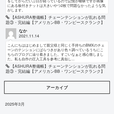
をしてからだいぶ日が経っているので記憶が曖昧ですが画像
にある板付きナットは大きいやつ2枚で問題なかったような気
がします。
【ASHURA整備帳】チェーンテンションが乱れる問
題③・完結編【アメリカンBB・ワンピースクランク】
なか
2021.11.14
こんにちははじめまして親父様と同じく手持ちのBMXのチェ
ーンのテンションにばらつきがあり色々調べているうちにこ
ちらのブログに辿り着きました。すごいなぁと感心致しまし
た。私も自作の圧入工具を参考に真似し...
【ASHURA整備帳】チェーンテンションが乱れる問
題③・完結編【アメリカンBB・ワンピースクランク】
アーカイブ
2025年3月