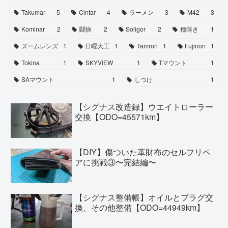
Takumar
5
Cintar
4
ラーメン
3
M42
3
Kominar
2
闘病
2
Soligor
2
種蒔き
1
ズームレンズ
1
日曜大工
1
Tamron
1
Fujinon
1
Tokina
1
SKYVIEW
1
Tマウント
1
SAマウント
1
しつけ
1
【シグナス改造録】ウエイトローラー
交換【ODO=45571km】
【DIY】傷ついた革財布のセルフリペ
アに挑戦③〜完結編〜
【シグナス整備帳】オイルとプラグ交
換、その他整備【ODO=44949km】