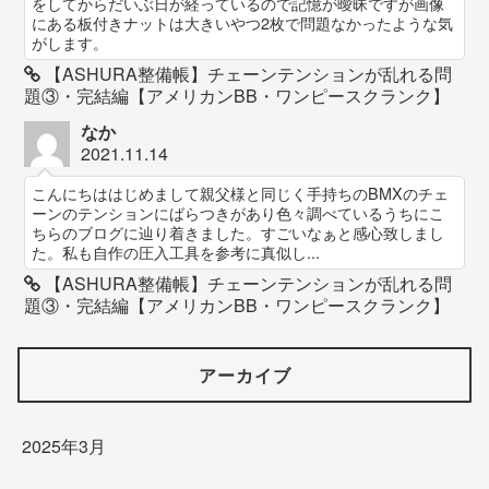
をしてからだいぶ日が経っているので記憶が曖昧ですが画像
にある板付きナットは大きいやつ2枚で問題なかったような気
がします。
【ASHURA整備帳】チェーンテンションが乱れる問
題③・完結編【アメリカンBB・ワンピースクランク】
なか
2021.11.14
こんにちははじめまして親父様と同じく手持ちのBMXのチェ
ーンのテンションにばらつきがあり色々調べているうちにこ
ちらのブログに辿り着きました。すごいなぁと感心致しまし
た。私も自作の圧入工具を参考に真似し...
【ASHURA整備帳】チェーンテンションが乱れる問
題③・完結編【アメリカンBB・ワンピースクランク】
アーカイブ
2025年3月