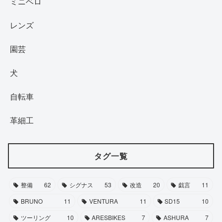
ミニベロ
レンズ
園芸
犬
自転車
革細工
タグ一覧
整備
62
シグナス
53
改造
20
戯言
11
BRUNO
11
VENTURA
11
SD15
10
ツーリング
10
ARESBIKES
7
ASHURA
7