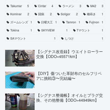
Takumar
5
Cintar
4
ラーメン
3
M42
3
Kominar
2
闘病
2
Soligor
2
種蒔き
1
ズームレンズ
1
日曜大工
1
Tamron
1
Fujinon
1
Tokina
1
SKYVIEW
1
Tマウント
1
SAマウント
1
しつけ
1
【シグナス改造録】ウエイトローラー
交換【ODO=45571km】
【DIY】傷ついた革財布のセルフリペ
アに挑戦③〜完結編〜
【シグナス整備帳】オイルとプラグ交
換、その他整備【ODO=44949km】