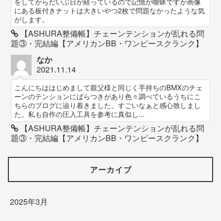
をしてからだいぶ日が経っているので記憶が曖昧ですが画像
にある板付きナットは大きいやつ2枚で問題なかったような気
がします。
【ASHURA整備帳】チェーンテンションが乱れる問
題③・完結編【アメリカンBB・ワンピースクランク】
なか
2021.11.14
こんにちははじめまして親父様と同じく手持ちのBMXのチェ
ーンのテンションにばらつきがあり色々調べているうちにこ
ちらのブログに辿り着きました。すごいなぁと感心致しまし
た。私も自作の圧入工具を参考に真似し...
【ASHURA整備帳】チェーンテンションが乱れる問
題③・完結編【アメリカンBB・ワンピースクランク】
アーカイブ
2025年3月