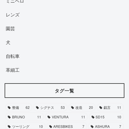
ミニベロ
レンズ
園芸
犬
自転車
革細工
タグ一覧
整備
62
シグナス
53
改造
20
戯言
11
BRUNO
11
VENTURA
11
SD15
10
ツーリング
10
ARESBIKES
7
ASHURA
7