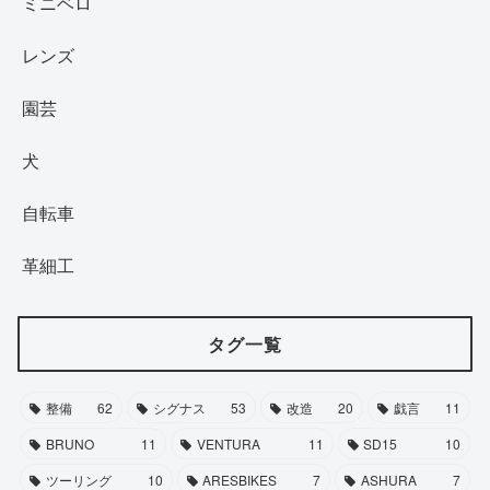
ミニベロ
レンズ
園芸
犬
自転車
革細工
タグ一覧
整備
62
シグナス
53
改造
20
戯言
11
BRUNO
11
VENTURA
11
SD15
10
ツーリング
10
ARESBIKES
7
ASHURA
7