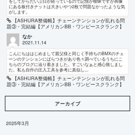
をしてからだいぶ日が経っているので記憶が曖昧ですが画像
にある板付きナットは大きいやつ2枚で問題なかったような気
がします。
【ASHURA整備帳】チェーンテンションが乱れる問
題③・完結編【アメリカンBB・ワンピースクランク】
なか
2021.11.14
こんにちははじめまして親父様と同じく手持ちのBMXのチェ
ーンのテンションにばらつきがあり色々調べているうちにこ
ちらのブログに辿り着きました。すごいなぁと感心致しまし
た。私も自作の圧入工具を参考に真似し...
【ASHURA整備帳】チェーンテンションが乱れる問
題③・完結編【アメリカンBB・ワンピースクランク】
アーカイブ
2025年3月