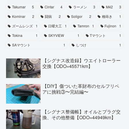
Takumar
5
Cintar
4
ラーメン
3
M42
3
Kominar
2
闘病
2
Soligor
2
種蒔き
1
ズームレンズ
1
日曜大工
1
Tamron
1
Fujinon
1
Tokina
1
SKYVIEW
1
Tマウント
1
SAマウント
1
しつけ
1
【シグナス改造録】ウエイトローラー
交換【ODO=45571km】
【DIY】傷ついた革財布のセルフリペ
アに挑戦③〜完結編〜
【シグナス整備帳】オイルとプラグ交
換、その他整備【ODO=44949km】