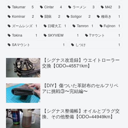
Takumar
5
Cintar
4
ラーメン
3
M42
3
Kominar
2
闘病
2
Soligor
2
種蒔き
1
ズームレンズ
1
日曜大工
1
Tamron
1
Fujinon
1
Tokina
1
SKYVIEW
1
Tマウント
1
SAマウント
1
しつけ
1
【シグナス改造録】ウエイトローラー
交換【ODO=45571km】
【DIY】傷ついた革財布のセルフリペ
アに挑戦③〜完結編〜
【シグナス整備帳】オイルとプラグ交
換、その他整備【ODO=44949km】