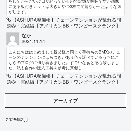
をしてからだいぶ日が経っているので記憶が曖昧ですが画像
にある板付きナットは大きいやつ2枚で問題なかったような気
がします。
【ASHURA整備帳】チェーンテンションが乱れる問
題③・完結編【アメリカンBB・ワンピースクランク】
なか
2021.11.14
こんにちははじめまして親父様と同じく手持ちのBMXのチェ
ーンのテンションにばらつきがあり色々調べているうちにこ
ちらのブログに辿り着きました。すごいなぁと感心致しまし
た。私も自作の圧入工具を参考に真似し...
【ASHURA整備帳】チェーンテンションが乱れる問
題③・完結編【アメリカンBB・ワンピースクランク】
アーカイブ
2025年3月