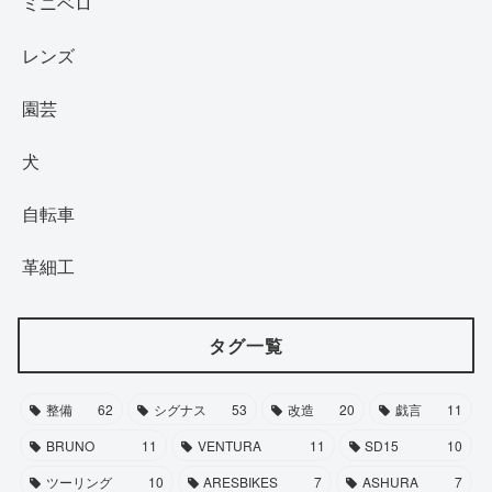
ミニベロ
レンズ
園芸
犬
自転車
革細工
タグ一覧
整備
62
シグナス
53
改造
20
戯言
11
BRUNO
11
VENTURA
11
SD15
10
ツーリング
10
ARESBIKES
7
ASHURA
7