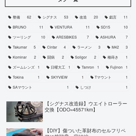
整備
62
シグナス
53
改造
20
戯言
11
BRUNO
11
VENTURA
11
SD15
10
ツーリング
10
ARESBIKES
7
ASHURA
7
Takumar
5
Cintar
4
ラーメン
3
M42
3
Kominar
2
闘病
2
Soligor
2
種蒔き
1
ズームレンズ
1
日曜大工
1
Tamron
1
Fujinon
1
Tokina
1
SKYVIEW
1
Tマウント
1
SAマウント
1
しつけ
1
【シグナス改造録】ウエイトローラー
交換【ODO=45571km】
【DIY】傷ついた革財布のセルフリペ